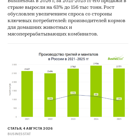
BusinesStat в 2026 г, за 2021-2025 гг его продажи в
до
декабря 2024 года
.
стране выросли на 63% до 156 тыс тонн. Рост
обусловлен увеличением спроса со стороны
Прогноз развития рынка копченой колбасы
ключевых потребителей: производителей кормов
для домашних животных и
Составлен прогноз развития рынка копченой
мясоперерабатывающих комбинатов.
колбасы (производства, импорта, экспорта и
объема рынка) на
2025-2029 гг.
на основе
ретроспективных данных с поправкой на
мнения экспертов, макроэкономические
тренды, изменения в регулировании отрасли и
т.д.
Фактическое количество страниц может
отличаться от указанного.
Источник: TK Solutions
Категории:
Потребительские товары
/
...
/
Колбаса
/
Копченая колбаса
Россия
СТАТЬЯ, 4 АВГУСТА 2026
BUSINESSTAT