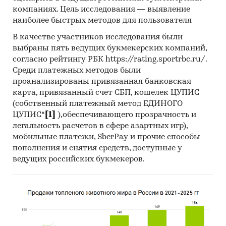
скорректированы по запросу заказчика.
компаниях. Цель исследования — выявление
наиболее быстрых методов для пользователя
Профили крупнейших производителей
копченой колбасы
В качестве участников исследования были
выбраны пять ведущих букмекерских компаний,
В работе представлены профили крупнейших
согласно рейтингу РБК https://rating.sportrbc.ru/.
компаний-производителей копченой колбасы.
Среди платежных методов были
проанализированы привязанная банковская
Профили компаний показывают информацию
карта, привязанный счет СБП, кошелек ЦУПИС
о динамике финансовых показателей
(собственный платежный метод ЕДИНОГО
компаний, актуальную контактную
ЦУПИС*
[1]
),обеспечивающего прозрачность и
информацию, основных учредителей и т.д.
легальность расчетов в сфере азартных игр),
мобильные платежи, SberPay и прочие способы
Цены на продукцию
пополнения и снятия средств, доступные у
Средние цены производителей
ведущих российских букмекеров.
Предствлены месячные данные о ценах
производителей на следующие виды
продукции:
Колбасы (колбаски) полукопченые мясные