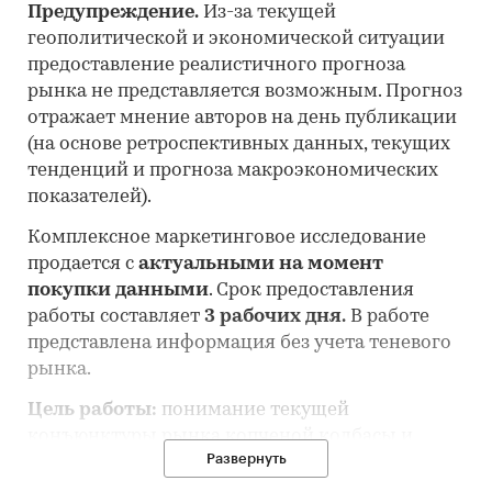
Предупреждение.
Из-за текущей
геополитической и экономической ситуации
предоставление реалистичного прогноза
рынка не представляется возможным. Прогноз
отражает мнение авторов на день публикации
(на основе ретроспективных данных, текущих
тенденций и прогноза макроэкономических
показателей).
Комплексное маркетинговое исследование
продается с
актуальными на момент
покупки данными
. Срок предоставления
работы составляет
3 рабочих дня.
В работе
представлена информация без учета теневого
рынка.
Цель работы:
понимание текущей
конъюнктуры рынка копченой колбасы и
Развернуть
оценка перспектив его развития.