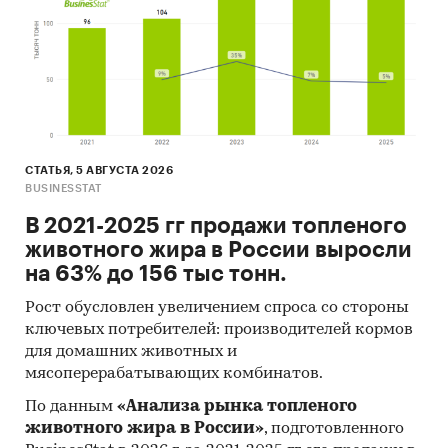
Колбасы (колбаски) варено-копченые
мясные
Колбасы (колбаски) сырокопченые мясные
Доступна статистическая информация
СТАТЬЯ, 5 АВГУСТА 2026
до
декабря 2024 года
.
BUSINESSTAT
Средние потребительские цены
В 2021-2025 гг продажи топленого
животного жира в России выросли
Показана динамика розничных цен по
на 63% до 156 тыс тонн.
следующим категориям товаров:
Рост обусловлен увеличением спроса со стороны
Колбаса полукопченая и варено-копченая,
ключевых потребителей: производителей кормов
кг
для домашних животных и
Колбаса сырокопченая, кг
мясоперерабатывающих комбинатов.
По данным
«Анализа рынка топленого
животного жира в России»
, подготовленного
Доступна статистическая информация