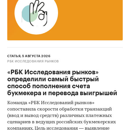
и экспорта за
январь 2019 - май 2024
в
натуральном и денежном выражении с
детализацией в разрезе стран, а также
динамика средневзвешенной стоимости.
*Данные после января 2022 года могут быть
недоступны для стран Евразийского
экономического союза: Белоруссии, Армении,
Кыргызстана и Казахстана.
СТАТЬЯ, 5 АВГУСТА 2026
РБК ИССЛЕДОВАНИЯ РЫНКОВ
Государственные закупки кефира
«РБК Исследования рынков»
В рамках главы представлена информация о
определили самый быстрый
части проведенных государственных закупок
способ пополнения счета
кефира 44-ФЗ и 223-ФЗ за период
с января
букмекера и перевода выигрышей
2017 года по декабрь 2024 года
, в которых был
Команда «РБК Исследований рынков»
определен поставщик. Для компаний
сопоставила скорости обработки транзакций
участвующих или планирующих участвовать в
(ввод и вывод средств) различных платежных
государственных торгах показано
сценариев в ведущих российских букмекерских
средневзвешенное отклонение итоговой
компаниях. Цель исследования — выявление