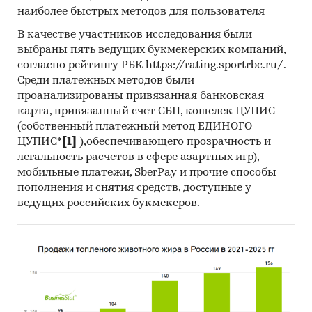
стоимости контрактов от их начальной
наиболее быстрых методов для пользователя
максимальной цены. Покупателям работы
В качестве участников исследования были
предоставляется выгрузка в формате MS Excel.
выбраны пять ведущих букмекерских компаний,
Параметры выгрузки могут быть
согласно рейтингу РБК https://rating.sportrbc.ru/.
скорректированы по запросу заказчика.
Среди платежных методов были
проанализированы привязанная банковская
Профили крупнейших производителей
карта, привязанный счет СБП, кошелек ЦУПИС
кефира
(собственный платежный метод ЕДИНОГО
ЦУПИС*
[1]
),обеспечивающего прозрачность и
В работе представлены профили крупнейших
легальность расчетов в сфере азартных игр),
компаний-производителей кефира.Профили
мобильные платежи, SberPay и прочие способы
компаний показывают информацию о
пополнения и снятия средств, доступные у
динамике финансовых показателей компаний,
ведущих российских букмекеров.
актуальную контактную информацию,
основных учредителей и т.д.
Прогноз развития рынка кефира
Составлен прогноз развития рынка кефира
(производства, импорта, экспорта и объема