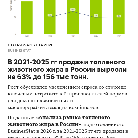
рынка) на
2025-2029 гг.
на основе
ретроспективных данных с поправкой на
мнения экспертов, макроэкономические
тренды, изменения в регулировании отрасли и
т.д.
Фактическое количество страниц может
СТАТЬЯ, 5 АВГУСТА 2026
отличаться от указанного.
BUSINESSTAT
Источник: TK Solutions
В 2021-2025 гг продажи топленого
животного жира в России выросли
Категории:
Потребительские товары
/
...
/
на 63% до 156 тыс тонн.
Кисломолочные продукты
/
Кефир
Россия
Рост обусловлен увеличением спроса со стороны
ключевых потребителей: производителей кормов
для домашних животных и
мясоперерабатывающих комбинатов.
По данным
«Анализа рынка топленого
животного жира в России»
, подготовленного
BusinesStat в 2026 г, за 2021-2025 гг его продажи в