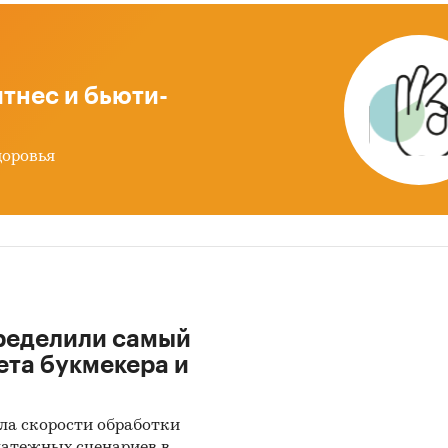
вой анализ
ка факторов инвестиционной привлекательности
нка
тнес и бьюти-
мика и прогноз внешнеторговых поставок заморо
офеля
доровья
ноз развития рынка замороженного картофеля до 2
ды по исследованию
ики информации:
 данных государственных органов статистики
ределили самый
ые Федеральной налоговой службы
ета букмекера и
ытые источники (сайты, порталы)
иальные интернет-порталы правовой информаци
ла скорости обработки