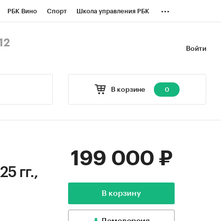
...
РБК Вино
Спорт
Школа управления РБК
БК Бизнес-среда
Дискуссионный клуб
12
Войти
оверка контрагентов
Политика
В корзине
0
199 000 ₽
5 гг.,
В корзину