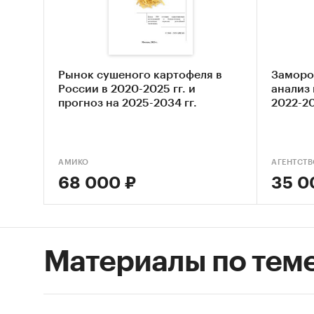
Оцен
STEP
карт
Рынок сушеного картофеля в
Заморо
Опис
России в 2020-2025 гг. и
анализ 
прогноз на 2025-2034 гг.
2022-2
Выяв
Оцен
замо
АМИКО
Сост
68 000 ₽
35 0
Основн
Обзо
Материалы по тем
Конк
Анал
Анал