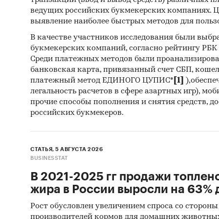
транзакций (ввод и вывод средств) различных п
Отче
ведущих российских букмекерских компаниях. Ц
Сайт
выявление наиболее быстрых методов для польз
Архи
В качестве участников исследования были выбр
букмекерских компаний, согласно рейтингу РБК htt
Реги
Среди платежных методов были проанализиров
банковская карта, привязанный счет СБП, коше
Инса
платежный метод ЕДИНОГО ЦУПИС*
[1]
),обеспе
Спец
легальность расчетов в сфере азартных игр), мо
прочие способы пополнения и снятия средств, д
Методы
российских букмекеров.
Каби
разл
СТАТЬЯ, 5 АВГУСТА 2026
анал
BUSINESSTAT
Прог
В 2021-2025 гг продажи топлен
прог
жира в России выросли на 63% д
Рост обусловлен увеличением спроса со стороны
Отчет о
производителей кормов для домашних животны