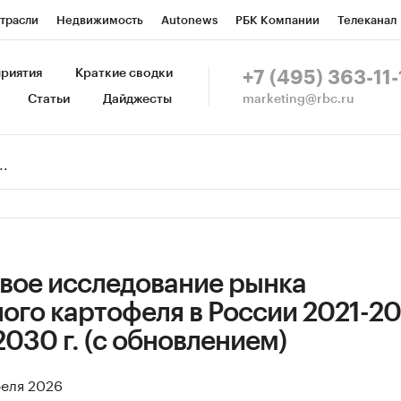
трасли
Недвижимость
Autonews
РБК Компании
Телеканал
изионеры
Национальные проекты
Город
Стиль
Крипто
Р
риятия
Краткие сводки
+7 (495) 363-11-
marketing@rbc.ru
Статьи
Дайджесты
зета
Спецпроекты СПб
Конференции СПб
Спецпроекты
Пр
Рынок наличной валюты
вое исследование рынка
го картофеля в России 2021-202
2030 г. (с обновлением)
реля 2026