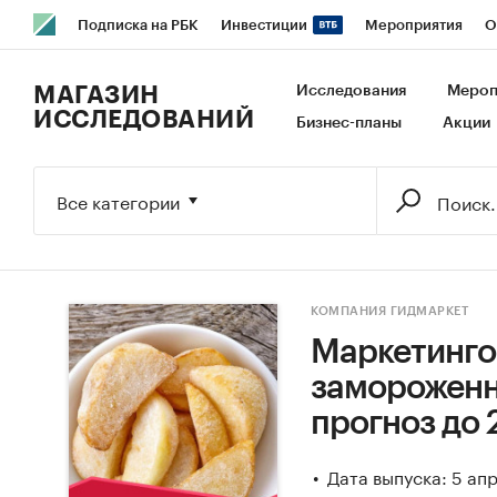
Подписка на РБК
Инвестиции
Мероприятия
О
РБК Образование
РБК Курсы
РБК Life
Тренды
В
МАГАЗИН
Исследования
Мероп
ИССЛЕДОВАНИЙ
Бизнес-планы
Акции
Исследования
Кредитные рейтинги
Франшизы
Га
Экономика
Бизнес
Технологии и медиа
Финансы
Все категории
КОМПАНИЯ ГИДМАРКЕТ
Маркетинго
замороженно
прогноз до 
Дата выпуска: 5 ап