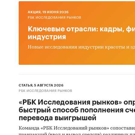
Цено
AКЦИЯ, 19 ИЮНЯ 2026
РБК ИССЛЕДОВАНИЯ РЫНКОВ
Оцен
ры
Ключевые отрасли: кадры, фи
индустрия
Дина
карт
Новые исследования индустрии красоты и з
Прог
Выво
Источн
СТАТЬЯ, 5 АВГУСТА 2026
РБК ИССЛЕДОВАНИЯ РЫНКОВ
Базы
«РБК Исследования рынков» оп
Данн
быстрый способ пополнения сч
Откр
перевода выигрышей
Офиц
Команда «РБК Исследований рынков» сопостави