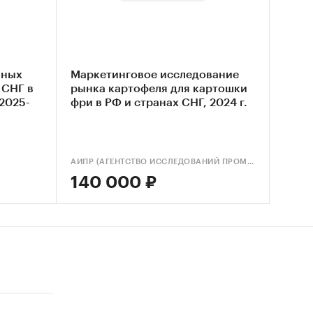
тофеля
ного
нных
Маркетинговое исследование
 СНГ в
рынка картофеля для картошки
 2025-
фри в РФ и странах СНГ, 2024 г.
 рынка
 рынка
АИПР (АГЕНТСТВО ИССЛЕДОВАНИЙ ПРОМЫШЛЕННЫХ И ПОТРЕБИТЕЛЬСКИХ РЫНКОВ)
140 000 ₽
ля
еля