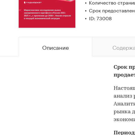
Количество страни
Срок предоставлен
ID: 73008
Описание
Содерж
Срок п
продае
Настоящ
анализ 
Аналити
рынка д
эконом
Период