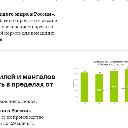
дацией
тного жира в России»
,
и:
Потребительские товары
/
...
/
Овощи
/
Картофель
25 гг его продажи в стране
енность
/
...
/
Продукты питания
/
Заморозка
н увеличением спроса со
ей кормов для домашних
в.
илей и мангалов
 в пределах от
рыночных шоков.
ов в России»
,
5 гг их производство
 до 2,9 млн шт.