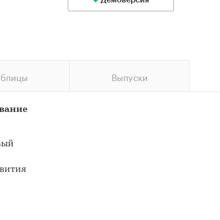
Демоверсия
аблицы
Выпуски
ование
вый
звития