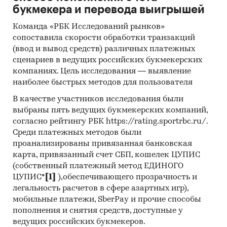
Открытые источники (сайты, порталы)
букмекера и перевода выигрышей
Отчетность эмитентов
Команда «РБК Исследований рынков»
Сайты компаний
сопоставила скорости обработки транзакций
(ввод и вывод средств) различных платежных
Архивы СМИ
сценариев в ведущих российских букмекерских
компаниях. Цель исследования — выявление
Региональные и федеральные СМИ
наиболее быстрых методов для пользователя
Инсайдерские источники
В качестве участников исследования были
Специализированные аналитические
выбраны пять ведущих букмекерских компаний,
порталы
согласно рейтингу РБК https://rating.sportrbc.ru/.
Среди платежных методов были
Методы:
проанализированы привязанная банковская
карта, привязанный счет СБП, кошелек ЦУПИС
Кабинетное исследование. Поиск и анализ
(собственный платежный метод ЕДИНОГО
информации из различных источников,
ЦУПИС*
[1]
),обеспечивающего прозрачность и
проведение расчетов. Статистика и
легальность расчетов в сфере азартных игр),
аналитика
мобильные платежи, SberPay и прочие способы
Прогноз ГидМаркет. Современные
пополнения и снятия средств, доступные у
ведущих российских букмекеров.
статистические методы прогнозирования с