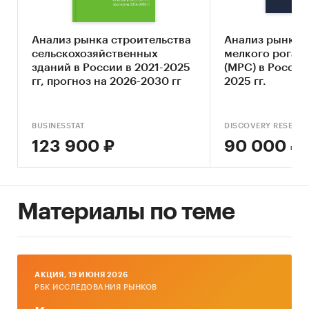
Описание основных конкурентов
Анализ рынка строительства
Анализ рынка 
Оценка текущих тенденций и перспектив
сельскохозяйственных
мелкого рогато
развития рынка
зданий в России в 2021-2025
(МРС) в России 
гг, прогноз на 2026-2030 гг
2025 гг.
Анализ отраслевых показателей финансово-
экономической деятельности
Оценка факторов инвестиционной
BUSINESSTAT
DISCOVERY RESEAR
привлекательности рынка страхования
123 900 ₽
90 000 ₽
сельскохозяйственных животных
Составление прогноза развития рынка до
2030 г.
Материалы по теме
Основные блоки исследования:
Обзор российского рынка страхования
сельскохозяйственных животных
AКЦИЯ, 19 ИЮНЯ 2026
РБК ИССЛЕДОВАНИЯ РЫНКОВ
Конкурентный анализ на рынке
страхования сельскохозяйственных