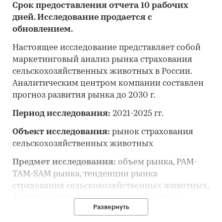
Срок предоставления отчета 10 рабочих
дней. Исследование продается с
обновлением.
Настоящее исследование представляет собой
маркетинговый анализ рынка страхования
сельскохозяйственных животных в России.
Аналитическим центром компании составлен
прогноз развития рынка до 2030 г.
Период исследования:
2021-2025 гг.
Объект исследования:
рынок страхования
сельскохозяйственных животных
Предмет исследования:
объем рынка, PAM-
TAM-SAM рынка, тенденции рынка
страхования сельскохозяйственных животных,
факторы, влияющие на рынок, основные
Развернуть
конкуренты, потребительские цены,
отраслевые финансово-экономические