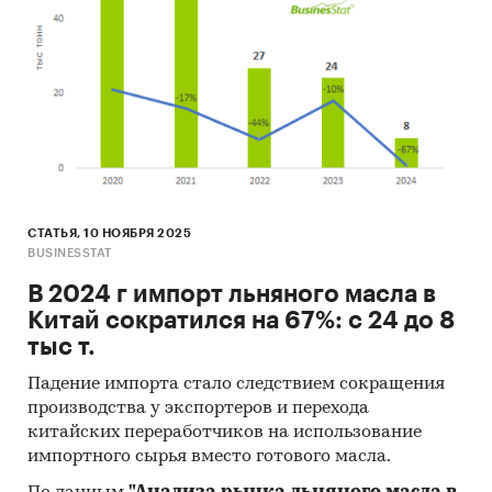
• Сбор и анализ вторичной информации
печатных и электронных деловых и
специализированных изданий.
Категории:
Потребительские товары
/
Автомобили, мотоциклы
/
Легковые
автомобили
Азия
/
Китай
СТАТЬЯ, 10 НОЯБРЯ 2025
BUSINESSTAT
В 2024 г импорт льняного масла в
Китай сократился на 67%: с 24 до 8
тыс т.
Падение импорта стало следствием сокращения
производства у экспортеров и перехода
китайских переработчиков на использование
импортного сырья вместо готового масла.