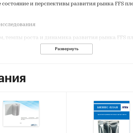
 состояние и перспективы развития рынка FFS пл
исследования
м, темпы роста и динамика развития рынка FFS пл
ии.
Развернуть
м импорта в Россию и экспорта из России FFS плен
м и темпы роста производства FFS пленок в России
ания
чные доли производителей на рынке FFS пленок в 
урентная ситуация на рынке FFS пленок в России.
оз объема рынка FFS пленок в России до 2025 г.
вные события, тенденции и перспективы развити
лижайшие несколько лет) FFS пленок в России.
исследования