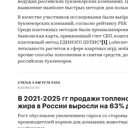
ведущих российских букмекерских компаниях. Ц
состоян
выявление наиболее быстрых методов для польз
Источн
В качестве участников исследования были выбр
букмекерских компаний, согласно рейтингу РБК htt
Базы
Среди платежных методов были проанализиров
банковская карта, привязанный счет СБП, коше
(Росс
платежный метод ЕДИНОГО ЦУПИС*
[1]
),обеспе
Матер
легальность расчетов в сфере азартных игр), мо
прочие способы пополнения и снятия средств, д
Печа
российских букмекеров.
изда
Ресу
СТАТЬЯ, 5 АВГУСТА 2026
Эксп
BUSINESSTAT
Мате
В 2021-2025 гг продажи топлен
жира в России выросли на 63% д
Резу
агент
Рост обусловлен увеличением спроса со стороны
производителей кормов для домашних животны
Мате