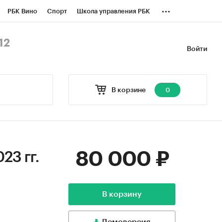
...
РБК Вино
Спорт
Школа управления РБК
БК Бизнес-среда
Дискуссионный клуб
12
Войти
оверка контрагентов
Политика
В корзине
0
80 000 ₽
23 гг.
В корзину