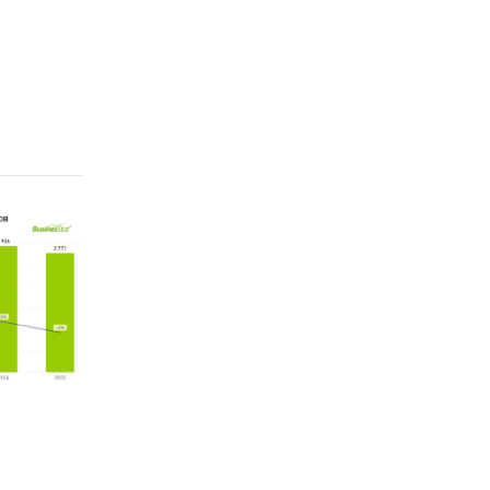
ions
р.).
ional
тва и