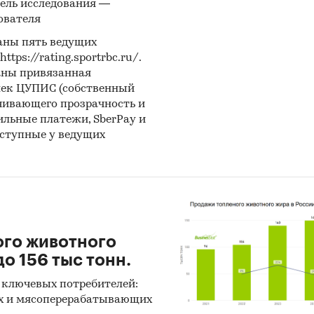
ель исследования —
ие в настоящее время и в будущем.
ователя
ики получения информации
аны пять ведущих
ps://rating.sportrbc.ru/.
 данных Федеральной Таможенной службы РФ, ФС
аны привязанная
лек ЦУПИС (собственный
тат).
чивающего прозрачность и
иалы DataMonitor, EuroMonitor, Eurostat.
бильные платежи, SberPay и
оступные у ведущих
тные и электронные деловые и специализированн
ния, аналитические обзоры.
рсы сети Интернет в России и мире.
ертные опросы.
риалы участников отечественного и мирового рын
ого животного
о 156 тыс тонн.
льтаты исследований маркетинговых и консалтин
ств.
 ключевых потребителей:
х и мясоперерабатывающих
риалы отраслевых учреждений и базы данных.