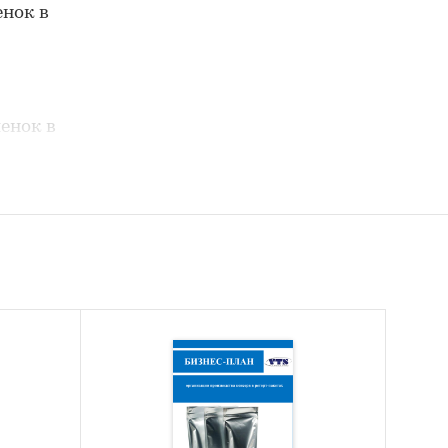
енок в
енок в
ок.
.
России.
я рынка