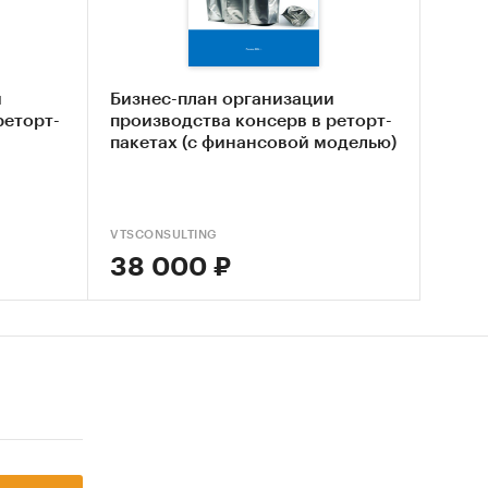
и
Бизнес-план организации
реторт-
производства консерв в реторт-
пакетах (с финансовой моделью)
 РФ
ким и
 с
VTSCONSULTING
38 000 ₽
-
х
рвью с