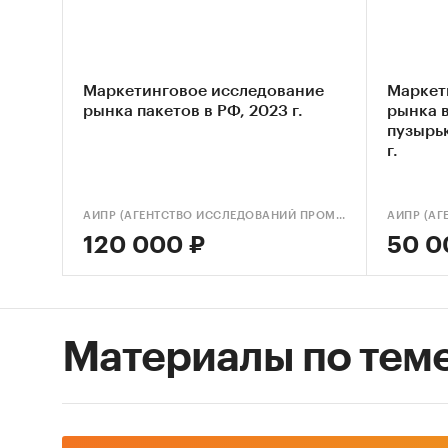
Рынок F
Метод с
Маркетинговое исследование
Маркет
рынка пакетов в РФ, 2023 г.
рынка 
ФСГС РФ
пузырьк
произв
г.
(Росста
сложным
АИПР (АГЕНТСТВО ИССЛЕДОВАНИЙ ПРОМЫШЛЕННЫХ И ПОТРЕБИТЕЛЬСКИХ РЫНКОВ)
таким с
120 000 ₽
50 0
Анализ
произв
получен
Материалы по тем
хозяйст
источни
собстве
Интерв