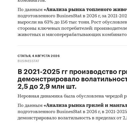
комбинатов.
Резу
По данным
«Анализа рынка топленого живо
Мате
подготовленного BusinesStat в 2026 г, за 2021-20
выросли на 63% до 156 тыс тонн. Рост обусловле
Stati
стороны ключевых потребителей: производител
Commo
животных и мясоперерабатывающих комбинато
Мате
Monet
СТАТЬЯ, 4 АВГУСТА 2026
Мате
BUSINESSTAT
Мате
В 2021-2025 гг производство гр
демонстрировало волатильность
Мате
2,5 до 2,9 млн шт.
разви
Deve
Неровная динамика была обусловлена чередой 
Матер
По данным
«Анализа рынка грилей и мангал
подготовленного BusinesStat в 2026 г, в 2021-202
Мате
демонстрировало волатильность в пределах от 2,5
Резу