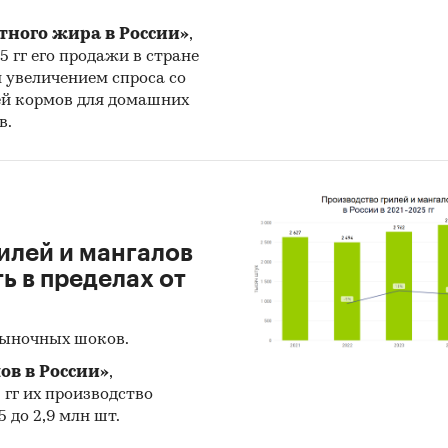
льтаты ценовых мониторингов.
тного жира в России»
,
риалы и базы данных статистики ООН (United Nat
25 гг его продажи в стране
н увеличением спроса со
stics Division: Commodity Trade Statistics, Industrial
ей кормов для домашних
dity Statistics, Food and Agriculture Organization и д
в.
риалы Международного Валютного Фонда (Internat
ary Fund).
риалы Всемирного банка (World Bank).
риалы ВТО (World Trade Organization).
илей и мангалов
 в пределах от
риалы Организации экономического сотрудничес
тия (Organization for Economic Cooperation and
lopment).
рыночных шоков.
иалы International Trade Centre.
ов в России»
,
5 гг их производство
риалы Index Mundi.
 до 2,9 млн шт.
льтаты исследований DISCOVERY Research Group.