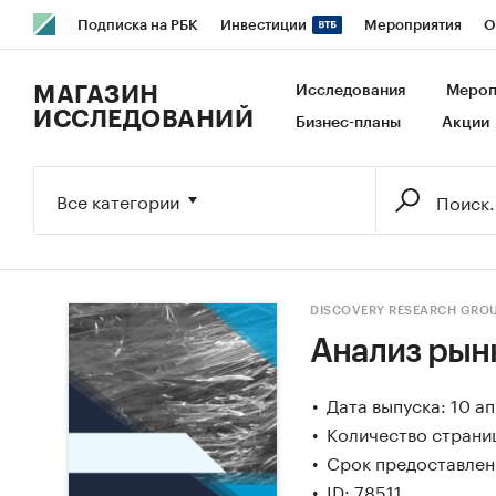
Подписка на РБК
Инвестиции
Мероприятия
О
РБК Образование
РБК Курсы
РБК Life
Тренды
В
МАГАЗИН
Исследования
Мероп
ИССЛЕДОВАНИЙ
Бизнес-планы
Акции
Исследования
Кредитные рейтинги
Франшизы
Га
Экономика
Бизнес
Технологии и медиа
Финансы
Все категории
DISCOVERY RESEARCH GRO
Анализ рынк
Дата выпуска: 10 а
Количество страни
Срок предоставлени
ID: 78511