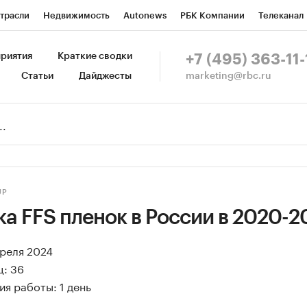
трасли
Недвижимость
Autonews
РБК Компании
Телеканал
изионеры
Национальные проекты
Город
Стиль
Крипто
Р
риятия
Краткие сводки
+7 (495) 363-11-
marketing@rbc.ru
Статьи
Дайджесты
зета
Спецпроекты СПб
Конференции СПб
Спецпроекты
Пр
Рынок наличной валюты
UP
а FFS пленок в России в 2020-20
преля 2024
ц: 36
я работы: 1 день