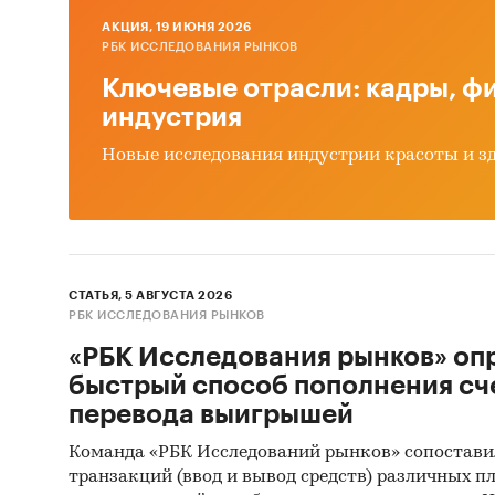
произв
AКЦИЯ, 19 ИЮНЯ 2026
деятель
РБК ИССЛЕДОВАНИЯ РЫНКОВ
Ключевые отрасли: кадры, фи
Myster
индустрия
об объе
в
перег
Новые исследования индустрии красоты и з
(Myster
Монито
данных 
(качест
СТАТЬЯ, 5 АВГУСТА 2026
РБК ИССЛЕДОВАНИЯ РЫНКОВ
Квантит
пакетов
«РБК Исследования рынков» оп
быстрый способ пополнения сч
Контент
перевода выигрышей
(кабине
Команда «РБК Исследований рынков» сопостави
исследо
транзакций (ввод и вывод средств) различных п
пленок 