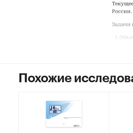
Текущее
России.
Задачи 
Объе
Росс
Объе
Объе
Похожие исследов
Рыно
Конк
Прогн
Осно
(в б
Объект 