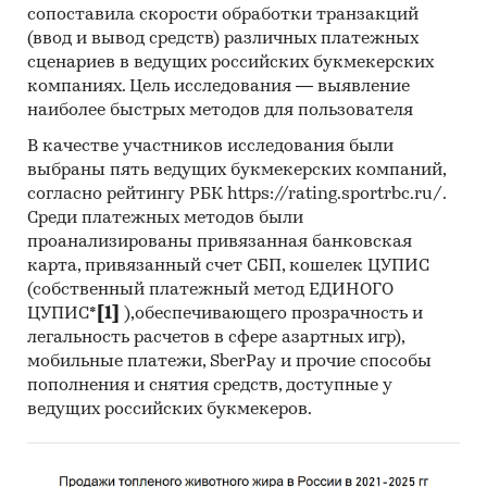
сопоставила скорости обработки транзакций
При подготовке обзора используется
(ввод и вывод средств) различных платежных
официальная статистика и собственные
сценариев в ведущих российских букмекерских
базы данных компании.
компаниях. Цель исследования — выявление
наиболее быстрых методов для пользователя
Информация профильных ведомств
:
В качестве участников исследования были
Федеральная служба государственной
выбраны пять ведущих букмекерских компаний,
статистики РФ
согласно рейтингу РБК https://rating.sportrbc.ru/.
Среди платежных методов были
Министерство экономического развития РФ
проанализированы привязанная банковская
карта, привязанный счет СБП, кошелек ЦУПИС
Федеральная таможенная служба РФ
(собственный платежный метод ЕДИНОГО
Федеральная налоговая служба РФ
ЦУПИС*
[1]
),обеспечивающего прозрачность и
легальность расчетов в сфере азартных игр),
Таможенный союз ЕАЭС
мобильные платежи, SberPay и прочие способы
Информация BusinesStat
:
пополнения и снятия средств, доступные у
ведущих российских букмекеров.
Аудит торговли ортопедическими
изделиями
Опрос экспертов медицинской