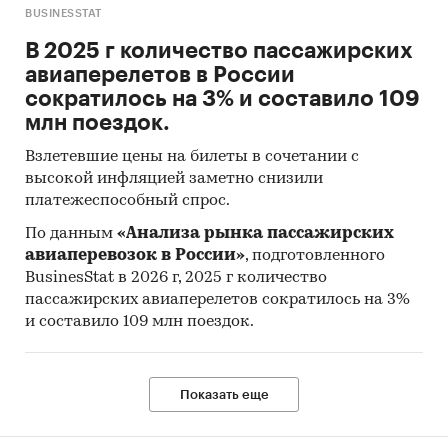
Development
BUSINESSTAT
World Trade Organization
В 2025 г количество пассажирских
авиаперелетов в России
Наряду с официальной статистикой в
сократилось на 3% и составило 109
обзоре приведены результаты
млн поездок.
исследований BusinesStat:
Взлетевшие цены на билеты в сочетании с
Анализ открытой информации об отрасли
высокой инфляцией заметно снизили
табачных изделий
платежеспособный спрос.
Категории:
Промышленность
/
Пищевая
По данным
«Анализа рынка пассажирских
промышленность
/
Табачные изделия
авиаперевозок в России»
, подготовленного
Весь мир
BusinesStat в 2026 г, 2025 г количество
Пандемия
пассажирских авиаперелетов сократилось на 3%
и составило 109 млн поездок.
Показать еще