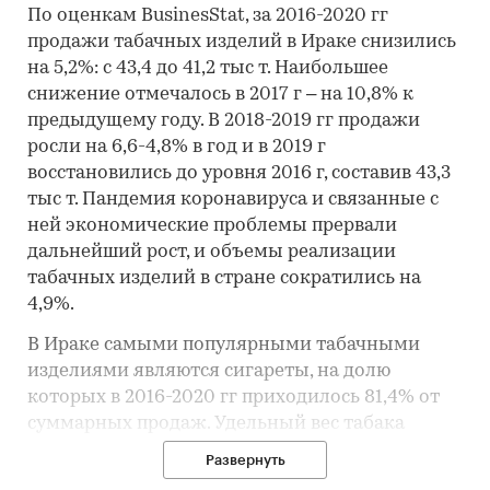
По оценкам BusinesStat, за 2016-2020 гг
продажи табачных изделий в Ираке снизились
на 5,2%: с 43,4 до 41,2 тыс т. Наибольшее
снижение отмечалось в 2017 г – на 10,8% к
предыдущему году. В 2018-2019 гг продажи
росли на 6,6-4,8% в год и в 2019 г
восстановились до уровня 2016 г, составив 43,3
тыс т. Пандемия коронавируса и связанные с
ней экономические проблемы прервали
дальнейший рост, и объемы реализации
табачных изделий в стране сократились на
4,9%.
В Ираке самыми популярными табачными
изделиями являются сигареты, на долю
которых в 2016-2020 гг приходилось 81,4% от
суммарных продаж. Удельный вес табака
снизился с 23,1% в 2016 г до 19,2% в 2020 г.
Развернуть
Отметим, что резкое снижение совокупного