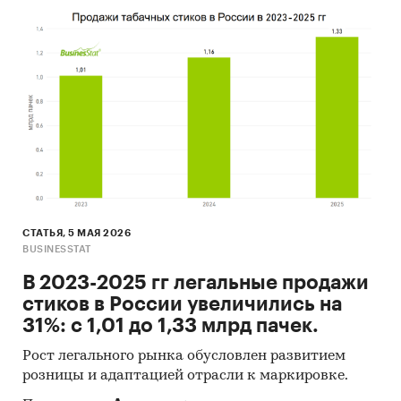
«Анализ рынка табачных изделий в Ираке в
2016-2020 гг, оценка влияния коронавируса
и прогноз на 2021-2025 гг»
включает
важнейшие данные, необходимые для
понимания текущей конъюнктуры рынка и
оценки перспектив его развития:
Экономика и численность населения в
Ираке
Баланс спроса, предложения, складские
запасы табачных изделий
СТАТЬЯ, 5 МАЯ 2026
BUSINESSTAT
Продажи и цены продаж табачных изделий
В 2023-2025 гг легальные продажи
Потребление табачных изделий
стиков в России увеличились на
Производство табачных изделий
31%: с 1,01 до 1,33 млрд пачек.
Импорт и экспорт табачных изделий
Рост легального рынка обусловлен развитием
розницы и адаптацией отрасли к маркировке.
В обзоре детализирована информация по