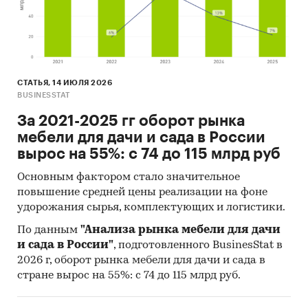
и высокие оценки за соблюдение некоторых
положений своей РКБТ, реальность такова, что
многие инициативы по профилактике курения
существуют только на бумаге. Например,
запреты на курение в общественных местах и
СТАТЬЯ, 14 ИЮЛЯ 2026
наружную рекламу фактически не
BUSINESSTAT
соблюдается.
За 2021-2025 гг оборот рынка
По прогнозам, в 2021-2025 гг продажи табака и
мебели для дачи и сада в России
сигарет в Ираке будут ежегодно расти
вырос на 55%: с 74 до 115 млрд руб
убывающими темпами на 5,1-1,4%. Ожидается,
что к концу прогнозного периода они составят
Основным фактором стало значительное
повышение средней цены реализации на фоне
47,0 тыс т, на 14,1% превысив уровень 2020 г.
удорожания сырья, комплектующих и логистики.
Росту продаж будут способствовать: ценовая
доступность табачных изделий, высокий
По данным
"Анализа рынка мебели для дачи
уровень потребления табака и сигарет среди
и сада в России"
, подготовленного BusinesStat в
населения, несоблюдение и без того
2026 г, оборот рынка мебели для дачи и сада в
стране вырос на 55%: с 74 до 115 млрд руб.
достаточно мягких условий антитабачного
законодательства.