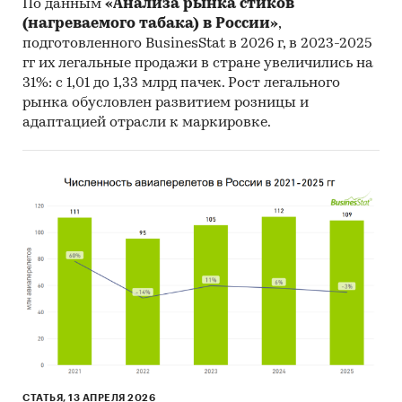
видам табачных изделий:
По данным
«Анализа рынка стиков
(нагреваемого табака) в России»
,
Сигары, сигары с обрезанными концами и
подготовленного BusinesStat в 2026 г, в 2023-2025
сигариллы
гг их легальные продажи в стране увеличились на
31%: с 1,01 до 1,33 млрд пачек. Рост легального
Сигареты
рынка обусловлен развитием розницы и
Табак и прочие табачные изделия
адаптацией отрасли к маркировке.
При подготовке обзора использована
официальная статистика:
United Nations Statistics Division
Статкомитет Республики Ирак
National Agencies and Compendia
Index Mundi
International Trade Centre
International Monetary Fund
Organization for Economic Cooperation and
СТАТЬЯ, 13 АПРЕЛЯ 2026