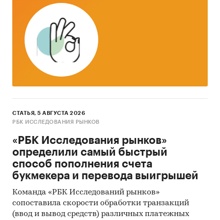
эксплуатация и объем покупок столов
баланс спроса и предложения, складские
запасы столов
В обзоре приведена детализация
производства по видам столов:
журнальные столы
кухонные столы
СТАТЬЯ, 5 АВГУСТА 2026
обеденные столы
РБК ИССЛЕДОВАНИЯ РЫНКОВ
письменные столы
«РБК Исследования рынков»
определили самый быстрый
прочие столы
способ пополнения счета
Приведены финансовые рейтинги
букмекера и перевода выигрышей
крупнейших производителей столов:
Команда «РБК Исследований рынков»
Аскона-Век, Бюрократ, Мебель Стиль,
сопоставила скорости обработки транзакций
Мебельная компания «Лером», Мебельная
(ввод и вывод средств) различных платежных
фабрика «Мария», Мебельная компания