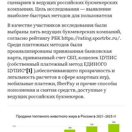
сценариев в ведущих российских букмекерских
«Катюша», Мебельная компания «Шатура»,
компаниях. Цель исследования — выявление
Орма Групп, Сиблайн, Стендмебель и другие.
наиболее быстрых методов для пользователя
При подготовке обзора используется
В качестве участников исследования были
официальная статистика и собранные
выбраны пять ведущих букмекерских компаний,
согласно рейтингу РБК https://rating.sportrbc.ru/.
данные.
Среди платежных методов были
Информация профильных ведомств:
проанализированы привязанная банковская
карта, привязанный счет СБП, кошелек ЦУПИС
Федеральная служба государственной
(собственный платежный метод ЕДИНОГО
статистики
ЦУПИС*
[1]
),обеспечивающего прозрачность и
легальность расчетов в сфере азартных игр),
Федеральная таможенная служба
мобильные платежи, SberPay и прочие способы
Федеральная налоговая служба
пополнения и снятия средств, доступные у
ведущих российских букмекеров.
Таможенный союз ЕАЭС
Информация, собранная BusinesStat:
показатели розничной торговли столами
оценки экспертов мебельной