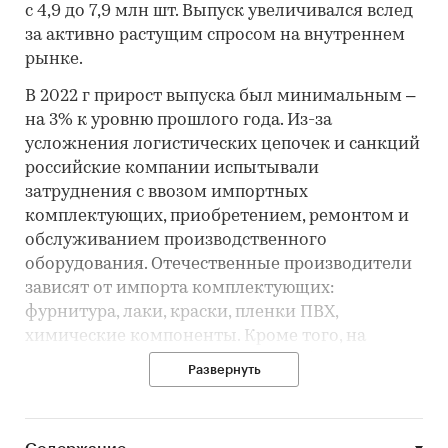
с 4,9 до 7,9 млн шт. Выпуск увеличивался вслед
за активно растущим спросом на внутреннем
рынке.
В 2022 г прирост выпуска был минимальным –
на 3% к уровню прошлого года. Из-за
усложнения логистических цепочек и санкций
российские компании испытывали
затруднения с ввозом импортных
комплектующих, приобретением, ремонтом и
обслуживанием производственного
оборудования. Отечественные производители
зависят от импорта комплектующих:
фурнитура, лаки, краски, пленки ПВХ,
химические компоненты. Кроме того, на
подавляющем большинстве российских
Развернуть
предприятий используются зарубежные
технологии: станки и инструмент.
Уход иностранных компаний оказал