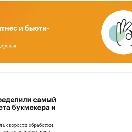
нка
мика и прогноз внешнеторговых поставок металл
рей
тнес и бьюти-
ноз развития рынка металлических дверей до 2030
ды по исследованию
доровья
ики информации:
 данных государственных органов статистики
ые Федеральной налоговой службы
ытые источники (сайты, порталы)
ределили самый
иальные интернет-порталы правовой информаци
ета букмекера и
тность эмитентов
ы компаний
ла скорости обработки
вы СМИ