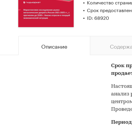
Количество страни
Срок предоставлен
ID: 68920
Описание
Содерж
Срок п
продае
Настоящ
анализ 
центром
Проведе
Период