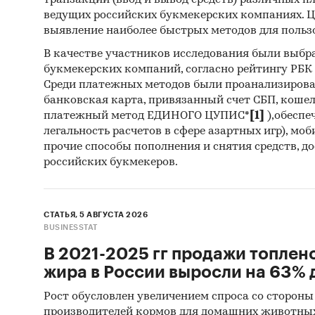
транзакций (ввод и вывод средств) различных п
ведущих российских букмекерских компаниях. Ц
Реги
выявление наиболее быстрых методов для польз
Инса
В качестве участников исследования были выбр
букмекерских компаний, согласно рейтингу РБК htt
Спец
Среди платежных методов были проанализиров
банковская карта, привязанный счет СБП, коше
Методы
платежный метод ЕДИНОГО ЦУПИС*
[1]
),обеспе
легальность расчетов в сфере азартных игр), мо
Каби
прочие способы пополнения и снятия средств, д
разл
российских букмекеров.
анал
Прог
прог
СТАТЬЯ, 5 АВГУСТА 2026
BUSINESSTAT
Отчет о
В 2021-2025 гг продажи топлен
рекомен
жира в России выросли на 63% д
Рост обусловлен увеличением спроса со стороны
Категори
производителей кормов для домашних животны
Металлич