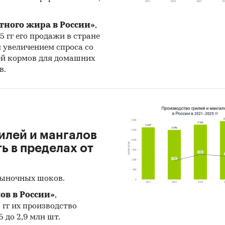
тного жира в России»
,
25 гг его продажи в стране
н увеличением спроса со
ей кормов для домашних
в.
илей и мангалов
 в пределах от
рыночных шоков.
ов в России»
,
5 гг их производство
 до 2,9 млн шт.