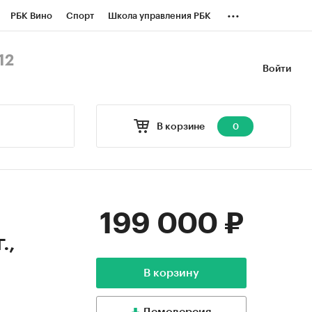
...
РБК Вино
Спорт
Школа управления РБК
БК Бизнес-среда
Дискуссионный клуб
12
Войти
оверка контрагентов
Политика
В корзине
0
199 000 ₽
.,
В корзину