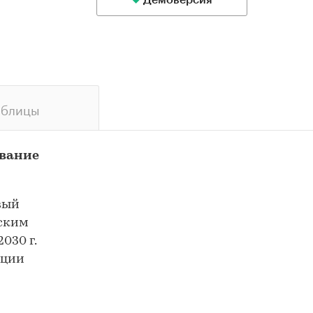
Демоверсия
аблицы
ование
вый
еским
030 г.
ации