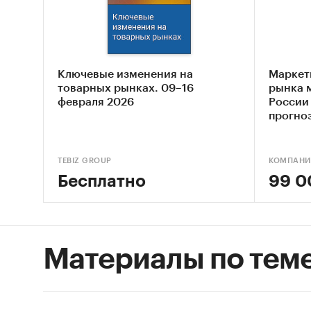
двер
Опис
Выяв
Ключевые изменения на
Маркет
Оцен
товарных рынках. 09–16
рынка 
мета
февраля 2026
России 
прогноз
Сост
Основн
TEBIZ GROUP
КОМПАНИ
Обзо
Бесплатно
99 0
Конк
Анал
Материалы по тем
Анал
Цено
Оцен