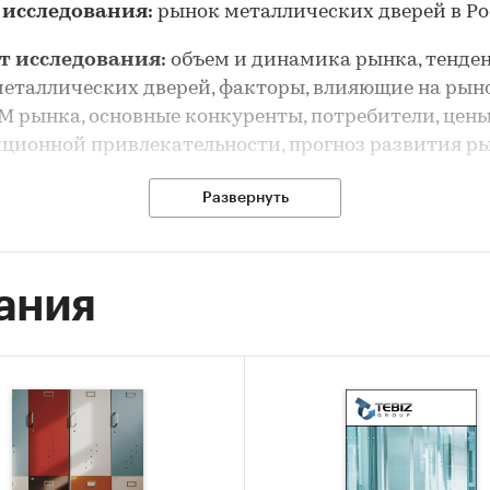
 исследования:
рынок металлических дверей в Р
т исследования:
объем и динамика рынка, тенде
еталлических дверей, факторы, влияющие на рыно
 рынка, основные конкуренты, потребители, цены
ционной привлекательности, прогноз развития р
рынка металлических дверей выполнен по рынку в
Развернуть
еления его сегментов или изучения отдельных его
ов.
ания
сследования:
анализ и прогноз развития рынка
ческих дверей в России
 исследования:
ка объема и динамики рынка металлических двер
-анализ факторов, влияющих на рынок металличе