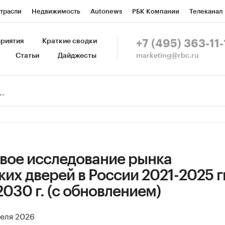
трасли
Недвижимость
Autonews
РБК Компании
Телеканал
изионеры
Национальные проекты
Город
Стиль
Крипто
Р
риятия
Краткие сводки
+7 (495) 363-11-
marketing@rbc.ru
Статьи
Дайджесты
зета
Спецпроекты СПб
Конференции СПб
Спецпроекты
Пр
Рынок наличной валюты
вое исследование рынка
их дверей в России 2021-2025 гг
2030 г. (с обновлением)
реля 2026