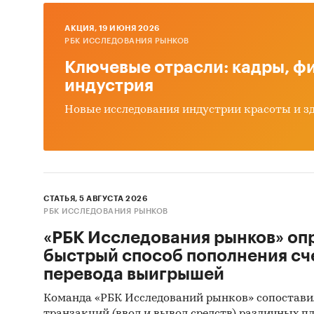
ры
AКЦИЯ, 19 ИЮНЯ 2026
Дина
РБК ИССЛЕДОВАНИЯ РЫНКОВ
две
Ключевые отрасли: кадры, фи
Прог
индустрия
Выво
Новые исследования индустрии красоты и з
Источн
Базы
Данн
СТАТЬЯ, 5 АВГУСТА 2026
Откр
РБК ИССЛЕДОВАНИЯ РЫНКОВ
«РБК Исследования рынков» оп
Офиц
быстрый способ пополнения сч
Отче
перевода выигрышей
Сайт
Команда «РБК Исследований рынков» сопостави
Архи