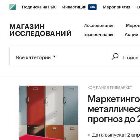
Подписка на РБК
Инвестиции
Мероприятия
О
РБК Образование
РБК Курсы
РБК Life
Тренды
В
МАГАЗИН
Исследования
Мероп
ИССЛЕДОВАНИЙ
Бизнес-планы
Акции
Исследования
Кредитные рейтинги
Франшизы
Га
Экономика
Бизнес
Технологии и медиа
Финансы
Все категории
КОМПАНИЯ ГИДМАРКЕТ
Маркетинго
металлическ
прогноз до 
Дата выпуска: 2 ап