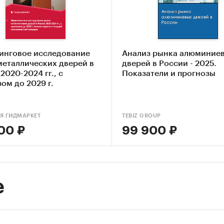
ей
ание основных конкурентов
ление текущих тенденций и перспектив развития
инговое исследование
Анализ рынка алюминие
ка факторов инвестиционной привлекательности
металлических дверей в
дверей в России - 2025.
ллических дверей
2020-2024 гг., с
Показатели и прогнозы
ом до 2029 г.
авление прогноза развития рынка до 2030 г.
ые блоки исследования:
Я ГИДМАРКЕТ
TEBIZ GROUP
р российского рынка металлических дверей
00 ₽
99 900 ₽
урентный анализ на рынке металлических две
из производства металлических дверей
е
из потребления металлических дверей
вой анализ
ка факторов инвестиционной привлекательности