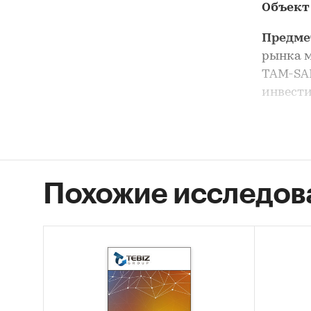
Объект
Предме
рынка м
TAM-SAM
инвести
Анализ 
без выд
сегмент
Похожие исследов
Цель и
металли
Задачи
Оцен
STEP