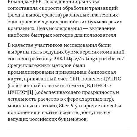
Команда «РБК Исследований рынков»
EXPORT CO., LTD, IDEAL SANITARY WARE CO., LTD
сопоставила скорости обработки транзакций
(ввод и вывод средств) различных платежных
В разделе `Экспорт` рассмотрены российские
сценариев в ведущих российских букмекерских
экспортеры:
компаниях. Цель исследования — выявление
ООО `ПРОФИЛЬДООРС`, ООО `ДОЛОМИТ`, ООО
наиболее быстрых методов для пользователя
`ДОРХАН ГРУПП`, ООО `ЛИ СЕРВИС`, ИП
МИРОНОВ Д.В., ООО `СТИМУЛ`, ИП СУВОРОВ
В качестве участников исследования были
выбраны пять ведущих букмекерских компаний,
Е.А., ООО `ФАСАДНЫЕ СИСТЕМЫ`, ИП
согласно рейтингу РБК https://rating.sportrbc.ru/.
ЧЕРНЫШОВ С.А., ООО `ИМЕКС-ДОН`, ООО
Среди платежных методов были
`ТОЧНЫЕ ПОСТАВКИ`, ООО `ВЕКТОР ГРУПП`,
проанализированы привязанная банковская
ИП ДЁМИНА Е.Ю., ООО `УР-АЛ`, ООО
карта, привязанный счет СБП, кошелек ЦУПИС
`АЛЮМИКА`, ИП ДОЛГОРОВА А.В., ИП МУХИНА
(собственный платежный метод ЕДИНОГО
А.Е., ООО `СТРАТЕГИЧЕСКОЕ ПАРТНЕРСТВО`,
ЦУПИС*
[1]
),обеспечивающего прозрачность и
ООО `ГК `ЭСТЕТ`, ЗАО `СВОБОДА`
легальность расчетов в сфере азартных игр),
мобильные платежи, SberPay и прочие способы
Выдержки из исследования:
пополнения и снятия средств, доступные у
- Российский рынок алюминиевых дверей в
ведущих российских букмекеров.
последние годы показывает положительный
тренд.