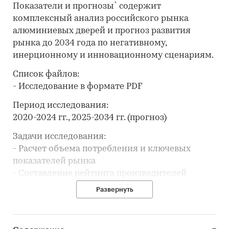
Показатели и прогнозы` содержит
комплексный анализ российского рынка
алюминиевых дверей и прогноз развития
рынка до 2034 года по негативному,
инерционному и инновационному сценариям.
Список файлов:
- Исследование в формате PDF
Период исследования:
2020-2024 гг., 2025-2034 гг. (прогноз)
Задачи исследования:
- Расчет объема потребления и ключевых
показателей рынка
- Составление рейтинга производителей
- Анализ импорта и экспорта
Развернуть
- Формирование прогноза развития рынка
В разделе `Ведущие производители`