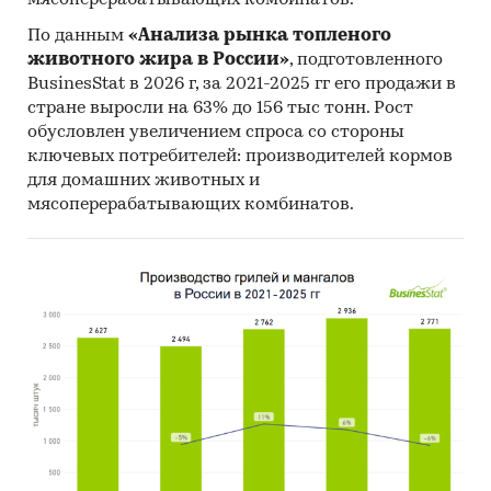
мясоперерабатывающих комбинатов.
поставок:
По данным
«Анализа рынка топленого
- Рейтинг крупнейших российских импортеров
животного жира в России»
, подготовленного
и зарубежных поставщиков
BusinesStat в 2026 г, за 2021-2025 гг его продажи в
- Рейтинг ведущих российских экспортеров и
стране выросли на 63% до 156 тыс тонн. Рост
зарубежных покупателей
обусловлен увеличением спроса со стороны
ключевых потребителей: производителей кормов
Единицы измерения:
для домашних животных и
Количественные показатели в отчете
мясоперерабатывающих комбинатов.
рассчитаны в шт, стоимостные - в долларах и
рублях
География исследования:
РФ, федеральные округа и регионы РФ, страны
мира
Категории:
Промышленность
/
...
/
Металлические конструкции
/
Металлические
двери
Россия
Алюминиевые двери