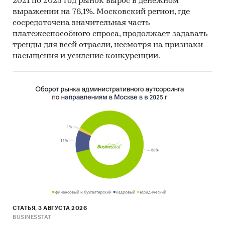
2021 по 2025 год рынок вырос в денежном
Категории:
Промышленность
/
...
/
Продукты
выражении на 76,1%. Московский регион, где
питания
/
Мед
сосредоточена значительная часть
Россия
/
Центральный федеральный округ
/
платежеспособного спроса, продолжает задавать
Москва
тренды для всей отрасли, несмотря на признаки
Россия
/
Центральный федеральный округ
/
насыщения и усиление конкуренции.
Московская область
СТАТЬЯ, 3 АВГУСТА 2026
BUSINESSTAT