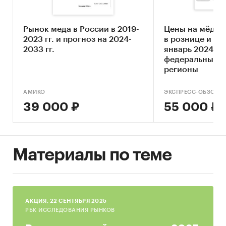
Определение стадии жизненного цикла
рынка
Рынок меда в России в 2019-
Цены на мёд 2
Оценка угроз со стороны основных товаров-
2023 гг. и прогноз на 2024-
в рознице и ин
заменителей
2033 гг.
январь 2024. Р
Составление прогноза развития рынка до
федеральные о
регионы
2030 г.
Основные блоки исследования
АМИКО
ЭКСПРЕСС-ОБЗОР
39 000 ₽
55 000 ₽
Обзор рынка меда в Москве и Московской
области
Конкурентный анализ на рынке меда в
Материалы по теме
Москве и Московской области
Анализ производства меда
Анализ потребления меда
Прогноз объема рынка до 2030 г. в Москве и
AКЦИЯ, 22 СЕНТЯБРЯ 2025
РБК ИССЛЕДОВАНИЯ РЫНКОВ
Московской области