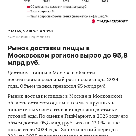
Архивы СМИ
Региональные и федеральные СМИ
Инсайдерские источники
СТАТЬЯ, 5 АВГУСТА 2026
Специализированные аналитические
КОМПАНИЯ ГИДМАРКЕТ
порталы
Рынок доставки пиццы в
Методы
Московском регионе вырос до 95,8
млрд руб.
Кабинетное исследование. Поиск и анализ
информации из различных источников,
Доставка пиццы в Москве и области
проведение расчетов. Статистика и
восстановила реальный рост после спада 2024
аналитика.
года. Объем рынка превысил 95 млрд руб.
Прогноз ГидМаркет. Современные
Рынок доставки пиццы в Москве и Московской
статистические методы прогнозирования с
области остается одним из самых крупных и
поправкой на мнение экспертов.
динамичных сегментов в индустрии доставки
готовой еды. По оценке ГидМаркет, в 2025 году его
Отчет отражает мнение авторов и не является
объем достиг 95,8 млрд руб., что на 12,0% выше
инвестиционной рекомендацией
показателя 2024 года. За пятилетний период с