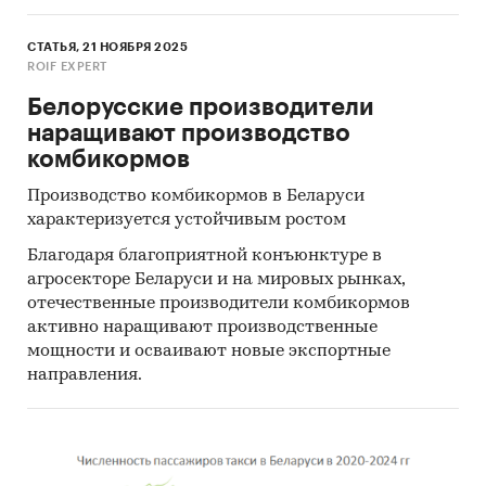
является Китай (более 54%).
- Большую часть продукции белорусских
СТАТЬЯ, 21 НОЯБРЯ 2025
экспортеров покупает Россия (более 88%).
ROIF EXPERT
Единицы измерения:
Белорусские производители
Количественные показатели в отчете
наращивают производство
рассчитаны в м2, стоимостные - в долларах и
комбикормов
белорусских рублях
Производство комбикормов в Беларуси
География исследования:
характеризуется устойчивым ростом
РБ, регионы РБ, страны мира
Благодаря благоприятной конъюнктуре в
агросекторе Беларуси и на мировых рынках,
Категории:
Промышленность
/
...
/
отечественные производители комбикормов
Текстильная промышленность
/
Ткани, волокна,
активно наращивают производственные
полотно
СНГ
/
Беларусь
мощности и осваивают новые экспортные
Хлопчатобумажные ткани
направления.