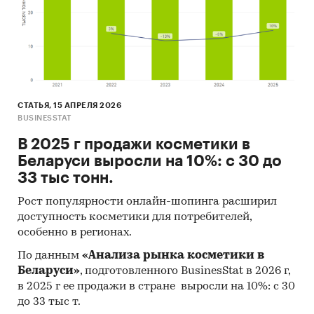
Молдова, Армения, Нидерланды, Латвия,
Финляндия и прочие
Выдержки из исследования:
- На белорусском рынке хлопчатобумажных
тканей сформировалась
импортоориентированная модель, большая
СТАТЬЯ, 15 АПРЕЛЯ 2026
часть рынка составляет продукция
BUSINESSTAT
зарубежных производителей.
В 2025 г продажи косметики в
- В структуре рынка хлопчатобумажных
Беларуси выросли на 10%: с 30 до
тканей в 2019 г. объем импортных поставок
33 тыс тонн.
превышал внутреннее производство в 2 раз, а
сальдо торгового баланса было отрицательное
Рост популярности онлайн-шопинга расширил
и составляло 24,2 млн.м2.
доступность косметики для потребителей,
особенно в регионах.
- Лучшие производственные показатели
демонстрирует Брестская область с объемом
По данным
«Анализа рынка косметики в
выпуска продукции, составляющим 47,9 млн.м2
Беларуси»
, подготовленного BusinesStat в 2026 г,
продукции.
в 2025 г ее продажи в стране выросли на 10%: с 30
- Лидером по импортным поставкам в 2019 г.
до 33 тыс т.