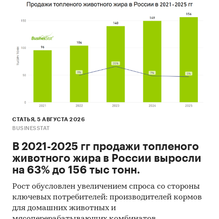
- Лидером по импортным поставкам в 2024 г.
является Китай (более 82%).
- В импорте наибольшую долю занимает
сегмент low-priced с долей 69,1%, основные
поставки сегмента из стран: Китай, Германия,
Испания. Сегмент high-priced представлен
долей в 19% преимущественно из стран: Китай,
Турция, Германия.
- Большую часть продукции российских
экспортеров покупает Китай (более 90%).
СТАТЬЯ, 5 АВГУСТА 2026
Данные игроков ВЭД:
BUSINESSTAT
Также в исследовании представлена
В 2021-2025 гг продажи топленого
информация об участниках ВЭД с объемами
животного жира в России выросли
поставок:
на 63% до 156 тыс тонн.
- Рейтинг крупнейших российских импортеров
и зарубежных поставщиков
Рост обусловлен увеличением спроса со стороны
- Рейтинг ведущих российских экспортеров и
ключевых потребителей: производителей кормов
зарубежных покупателей
для домашних животных и