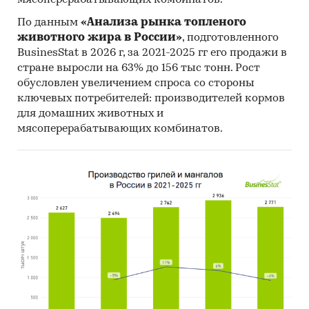
мясоперерабатывающих комбинатов.
Единицы измерения:
По данным
«Анализа рынка топленого
Количественные показатели в отчете
животного жира в России»
, подготовленного
рассчитаны в м2, стоимостные - в долларах и
BusinesStat в 2026 г, за 2021-2025 гг его продажи в
рублях
стране выросли на 63% до 156 тыс тонн. Рост
География исследования:
обусловлен увеличением спроса со стороны
ключевых потребителей: производителей кормов
РФ, федеральные округа и регионы РФ, страны
для домашних животных и
мира
мясоперерабатывающих комбинатов.
Категории:
Промышленность
/
...
/
Текстильная промышленность
/
Ткани, волокна,
полотно
Россия
Фильтровальные ткани