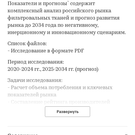
Показатели и прогнозы` содержит
комплексный анализ российского рынка
фильтровальных тканей и прогноз развития
рынка до 2034 года по негативному,
инерционному и инновационному сценариям.
Список файлов:
- Исследование в формате PDF
Период исследования:
2020-2024 гг., 2025-2034 гг. (прогноз)
Задачи исследования:
- Расчет объема потребления и ключевых
показателей рынка
- Составление рейтинга производителей
- Анализ импорта и экспорта
Развернуть
- Формирование прогноза развития рынка
В разделе `Ведущие производители`