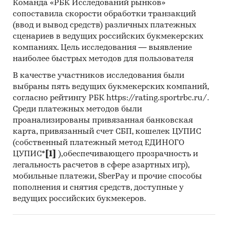
Команда «РБК Исследований рынков»
VE TIC LTD STI, WUXI NAKANO MACHINERY CO.,
сопоставила скорости обработки транзакций
LTD
(ввод и вывод средств) различных платежных
сценариев в ведущих российских букмекерских
В разделе `Экспорт` рассмотрены российские
компаниях. Цель исследования — выявление
экспортеры:
наиболее быстрых методов для пользователя
ООО `БВФ ЭНВИРОТЕК`, ООО `АТЕКС`, ООО
`КОСТРОМСКОЕ ПРЕДПРИЯТИЕ `АВТОФИЛЬТР`,
В качестве участников исследования были
выбраны пять ведущих букмекерских компаний,
ООО `НЕСУЩИЕ СИСТЕМЫ`
согласно рейтингу РБК https://rating.sportrbc.ru/.
Выдержки из исследования:
Среди платежных методов были
- Российский рынок фильтровальных тканей в
проанализированы привязанная банковская
последние годы показывает положительный
карта, привязанный счет СБП, кошелек ЦУПИС
тренд.
(собственный платежный метод ЕДИНОГО
ЦУПИС*
[1]
),обеспечивающего прозрачность и
- Сальдо торгового баланса было
легальность расчетов в сфере азартных игр),
отрицательное и составляло 2,6 млн.м2.
мобильные платежи, SberPay и прочие способы
- Главными игроками среди российских
пополнения и снятия средств, доступные у
производителей являются ООО `ТЕХНОТКАНЬ-
ведущих российских букмекеров.
УРАЛ`, АО `ЗАЛЕСЬЕ`, ООО `ТЕХНИЧЕСКИЕ
ТКАНИ`.