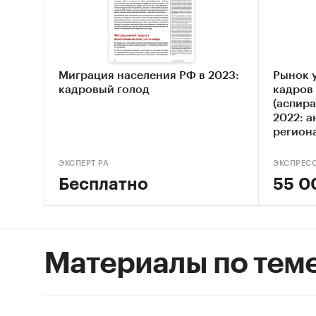
информ
теле
зани
Миграция населения РФ в 2023:
Рынок у
кадровый голод
кадров
анал
(аспира
собе
2022: а
регион
анал
Объект
ЭКСПЕРТ РА
ЭКСПРЕС
Бесплатно
55 0
Исследо
оплаты 
уров
Материалы по тем
нали
паке