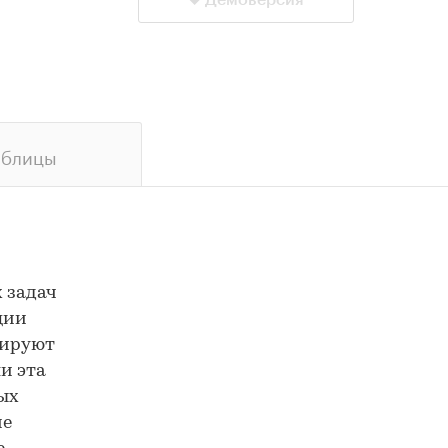
Демоверсия
аблицы
 задач
ции
вируют
и эта
ых
ие