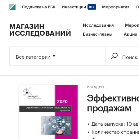
Подписка на РБК
Инвестиции
Мероприятия
О
РБК Образование
РБК Курсы
РБК Life
Тренды
В
МАГАЗИН
Исследования
Мероп
ИССЛЕДОВАНИЙ
Бизнес-планы
Акции
Исследования
Кредитные рейтинги
Франшизы
Га
Экономика
Бизнес
Технологии и медиа
Финансы
Все категории
РЕКАДРО
Эффективно
продажам
Дата выпуска: 10 а
Количество страни