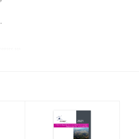
е
.
ющих на
ичество
одаж
а
чники