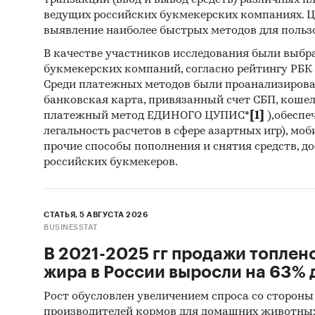
транзакций (ввод и вывод средств) различных п
Категори
ведущих российских букмекерских компаниях. Ц
Россия
выявление наиболее быстрых методов для польз
В качестве участников исследования были выбр
букмекерских компаний, согласно рейтингу РБК htt
Среди платежных методов были проанализиров
банковская карта, привязанный счет СБП, коше
платежный метод ЕДИНОГО ЦУПИС*
[1]
),обеспе
легальность расчетов в сфере азартных игр), мо
прочие способы пополнения и снятия средств, д
российских букмекеров.
СТАТЬЯ, 5 АВГУСТА 2026
BUSINESSTAT
В 2021-2025 гг продажи топлен
жира в России выросли на 63% д
Рост обусловлен увеличением спроса со стороны
производителей кормов для домашних животны