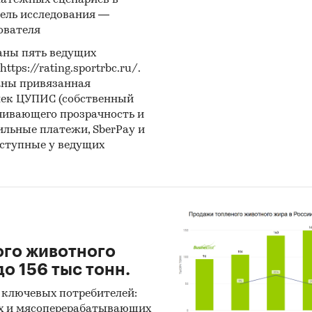
латежных сценариев в
и:
Услуги для бизнеса
/
Кадры
ель исследования —
ователя
аны пять ведущих
ps://rating.sportrbc.ru/.
аны привязанная
лек ЦУПИС (собственный
чивающего прозрачность и
бильные платежи, SberPay и
оступные у ведущих
ого животного
о 156 тыс тонн.
 ключевых потребителей:
х и мясоперерабатывающих