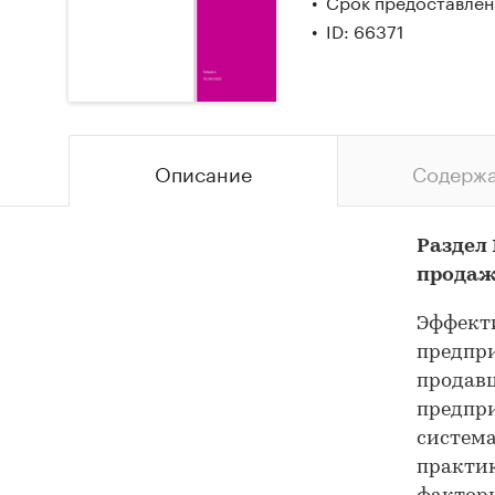
Срок предоставлени
ID: 66371
Описание
Содерж
Раздел
прода
Эффекти
предпри
продавц
предпри
систем
практи