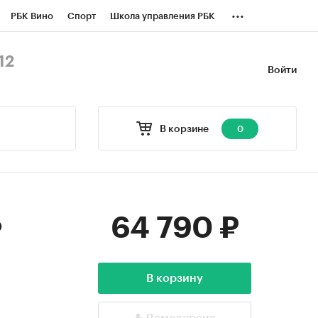
...
РБК Вино
Спорт
Школа управления РБК
БК Бизнес-среда
Дискуссионный клуб
12
Войти
оверка контрагентов
Политика
В корзине
0
64 790 ₽
о
В корзину