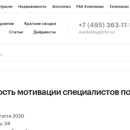
трасли
Недвижимость
Autonews
РБК Компании
Телеканал
изионеры
Национальные проекты
Город
Стиль
Крипто
Р
риятия
Краткие сводки
+7 (495) 363-11-
marketing@rbc.ru
Статьи
Дайджесты
зета
Спецпроекты СПб
Конференции СПб
Спецпроекты
Пр
Рынок наличной валюты
сть мотивации специалистов п
вгуста 2020
ц: 59