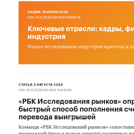
Рассма
AКЦИЯ, 19 ИЮНЯ 2026
Мене
РБК ИССЛЕДОВАНИЯ РЫНКОВ
Мерч
Ключевые отрасли: кадры, фи
индустрия
Торг
Новые исследования индустрии красоты и з
Супе
Мене
Мене
Реги
СТАТЬЯ, 5 АВГУСТА 2026
РБК ИССЛЕДОВАНИЯ РЫНКОВ
Мене
«РБК Исследования рынков» оп
Мене
быстрый способ пополнения сч
Руко
перевода выигрышей
Руко
Команда «РБК Исследований рынков» сопостави