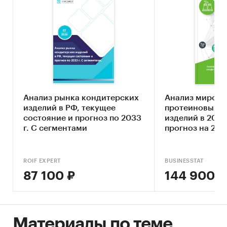
расходах населения (в целом и на продукты
питания)
- Справочно: объем розничных продаж товаров
и услуг, продовольственных и
непродовольственных товаров, объем рынка
услуг - в фактических и сопоставвимых ценах.
- Справочно: инфляция на продукты питания,
Анализ рынка кондитерских
Анализ мирово
инфляция в целом
изделий в РФ, текущее
протеиновых к
состояние и прогноз по 2033
изделий в 2020
Категории:
Промышленность
/
...
/
Продукты
г. С сегментами
прогноз на 202
питания
/
Сахар
Промышленность
/
...
/
Продукты питания
/
Кондитерские изделия
ROIF EXPERT
BUSINESSTAT
Россия
87 100 ₽
144 900 ₽
Материалы по теме