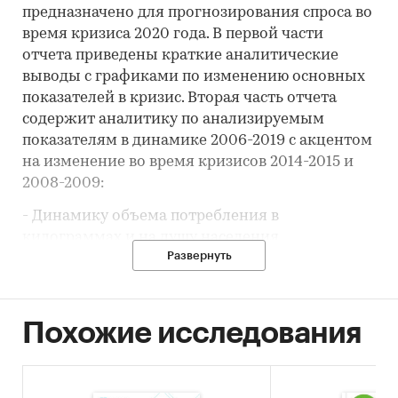
предназначено для прогнозирования спроса во
время кризиса 2020 года. В первой части
отчета приведены краткие аналитические
выводы с графиками по изменению основных
показателей в кризис. Вторая часть отчета
содержит аналитику по анализируемым
показателям в динамике 2006-2019 с акцентом
на изменение во время кризисов 2014-2015 и
2008-2009:
- Динамику объема потребления в
килограммах и на душу населения
Развернуть
- Розничные продажи в фактических ценах и
ценах, очищенных от инфляции
- Изменение средней стоимости за кг
Похожие исследования
- Инфляцию на сахар и кондитерские изделия
- Долю сахара и кондитерских изделий в