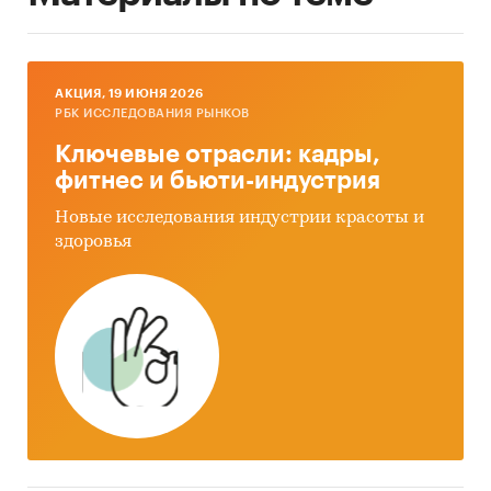
AКЦИЯ, 19 ИЮНЯ 2026
РБК ИССЛЕДОВАНИЯ РЫНКОВ
Ключевые отрасли: кадры,
фитнес и бьюти-индустрия
Новые исследования индустрии красоты и
здоровья