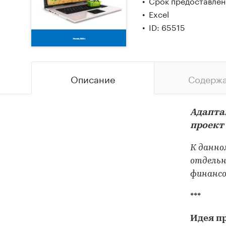
Срок предоставлени
Excel
ID: 65515
Описание
Содерж
Адапта
проект
К данно
отдельн
финансо
***
Идея п