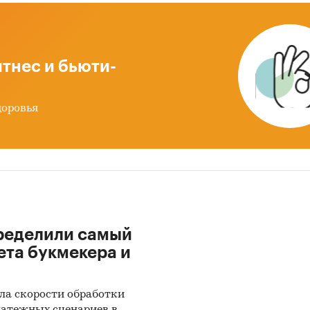
авка продуктов питания (e-grocery), как сегмент р
и еды, представляет собой нишу с самым высоким
алом роста в интернете. На сегодняшний день на
тнес и бьюти-
ов через сеть приходится только ***% от рознично
. Согласно мнению экспертов, к 2022 г. размер рын
т объема в *** млрд. руб.
доровья
8 году сегмент e-grocery в России вырос, по сравнен
щим периодом, на ***%, до *** млрд. руб. Лидером 
я компания «Утконос» (*** млрд. руб. оборота), зате
*** млрд руб.). Далее идут «О’Кей» (*** млрд руб.), «
*** млрд руб.) и «Ашан» (*** млрд руб.).
ределили самый
дя из предпочтений клинтов e-grocery, особое вни
ета букмекера и
работке нового проекта необходимо уделить качес
тки интерфейса, а также логистике.
ла скорости обработки
ажа продуктов питания через маркетплейсы в Рос