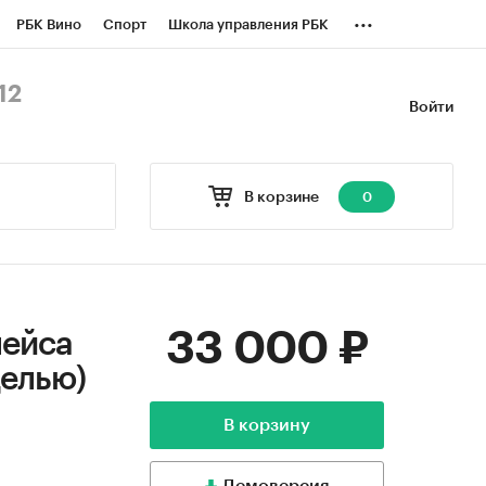
...
РБК Вино
Спорт
Школа управления РБК
БК Бизнес-среда
Дискуссионный клуб
12
Войти
оверка контрагентов
Политика
В корзине
0
33 000 ₽
лейса
делью)
В корзину