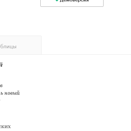
Демоверсия
аблицы
й
в
ть новый
х
ских