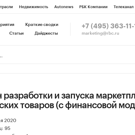
трасли
Недвижимость
Autonews
РБК Компании
Телеканал
изионеры
Национальные проекты
Город
Стиль
Крипто
Р
риятия
Краткие сводки
+7 (495) 363-11-
marketing@rbc.ru
Статьи
Дайджесты
зета
Спецпроекты СПб
Конференции СПб
Спецпроекты
Пр
Рынок наличной валюты
 разработки и запуска маркетп
ских товаров (с финансовой мо
ая 2020
ц: 95