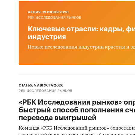
2. Дост
AКЦИЯ, 19 ИЮНЯ 2026
доставк
РБК ИССЛЕДОВАНИЯ РЫНКОВ
потенци
Ключевые отрасли: кадры, фи
продукт
индустрия
оборота
достигне
Новые исследования индустрии красоты и з
3. В 201
предыду
являетс
«Ozon» (
СТАТЬЯ, 5 АВГУСТА 2026
вкуса» (
РБК ИССЛЕДОВАНИЯ РЫНКОВ
«РБК Исследования рынков» оп
4. Исхо
быстрый способ пополнения сч
при раз
перевода выигрышей
разрабо
Команда «РБК Исследований рынков» сопостави
5. Прод