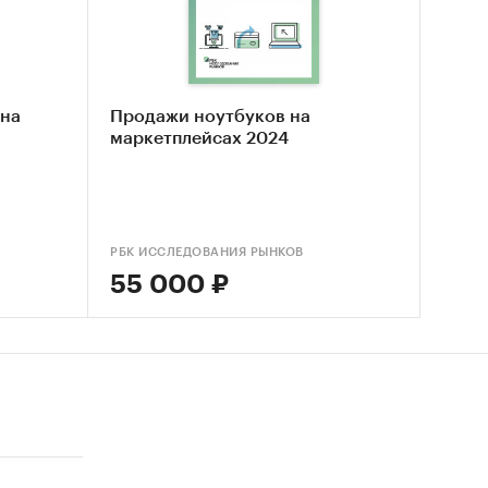
аза;
ины
 на
Продажи ноутбуков на
маркетплейсах 2024
оров по
РБК ИССЛЕДОВАНИЯ РЫНКОВ
55 000 ₽
,
 рынок,
ий
ка уже
к