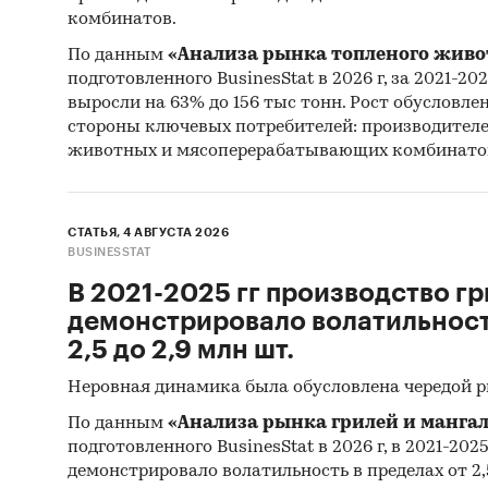
комбинатов.
NPV
По данным
«Анализа рынка топленого живо
подготовленного BusinesStat в 2026 г, за 2021-20
IRR мес
выросли на 63% до 156 тыс тонн. Рост обусловле
стороны ключевых потребителей: производител
IRR год
животных и мясоперерабатывающих комбинато
Срок о
Дискон
СТАТЬЯ, 4 АВГУСТА 2026
BUSINESSTAT
В 2021-2025 гг производство гр
демонстрировало волатильность
2,5 до 2,9 млн шт.
Выдерж
Неровная динамика была обусловлена чередой 
По данным
«Анализа рынка грилей и мангал
подготовленного BusinesStat в 2026 г, в 2021-202
Динам
демонстрировало волатильность в пределах от 2,5