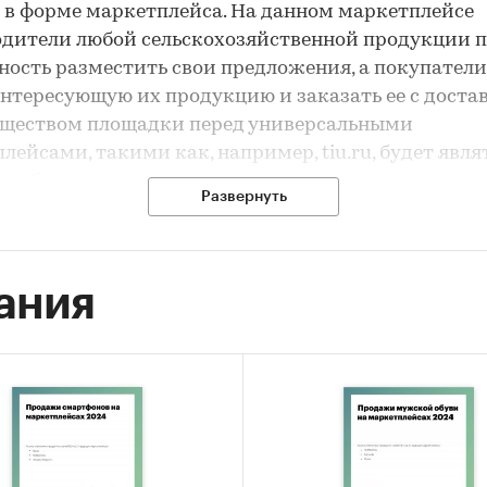
 в форме маркетплейса. На данном маркетплейсе
дители любой сельскохозяйственной продукции 
ость разместить свои предложения, а покупатели
нтересующую их продукцию и заказать ее с достав
ществом площадки перед универсальными
лейсами, такими как, например, tiu.ru, будет явля
 собственного сервиса доставки и упаковки, кото
Развернуть
ее всего, будет реализован за счет аутсорса.
-модель:
B2B; В2C.
ания
 охвата:
в соответствии с этапами запуска проект
кая область,
Москва и Санкт-Петербург, в дальне
 России.
зация проекта:
для покупателей услуги сервиса 
ными на постоянной основе.
Для продавцов
ндуются следующие варианты оплаты: