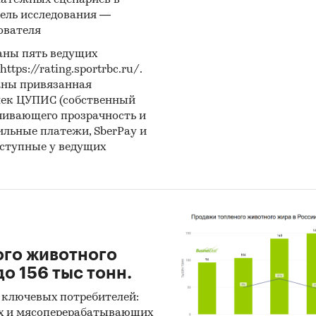
латежных сценариев в
 рост на ***% в 2019 г. по сравнению с 2018 г., обогн
ель исследования —
рупный сегмент, как автозапчасти и автотовары.
ователя
аны пять ведущих
ентная среда:
конкурентными категориями при
ps://rating.sportrbc.ru/.
я 2 категории интернет-ресурсов:
аны привязанная
лек ЦУПИС (собственный
ые конкуренты - ряд маркетплейсов, ориентирова
чивающего прозрачность и
в: «Ешь деревенское». LavkaLavka, Seasonmarket, «
бильные платежи, SberPay и
», «ТВОЙПРОДУКТ».
оступные у ведущих
енными конкурентами являются универсальные до
ний и маркетплейсы, такие как avito.ru и tiu.ru, а 
магазины натуральных и деликатесных продуктов
овые показатели проекта:
ого животного
о 156 тыс тонн.
тель
Ед. изм.
Значение
 ключевых потребителей:
димые инвестиции
тыс. руб.
55 745
х и мясоперерабатывающих