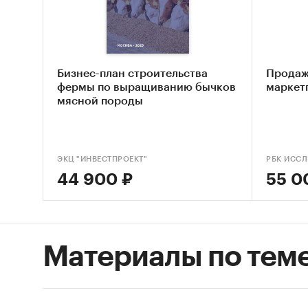
опла
ежем
марк
Бизнес-план строительства
Продаж
ассо
фермы по выращиванию бычков
маркет
пози
мясной породы
Также в
постоянн
ЭКЦ "ИНВЕСТПРОЕКТ"
РБК ИСС
Рынок 
44 900 ₽
55 0
1. Сегм
относит
охватыв
Материалы по тем
фудтех-
составл
замедле