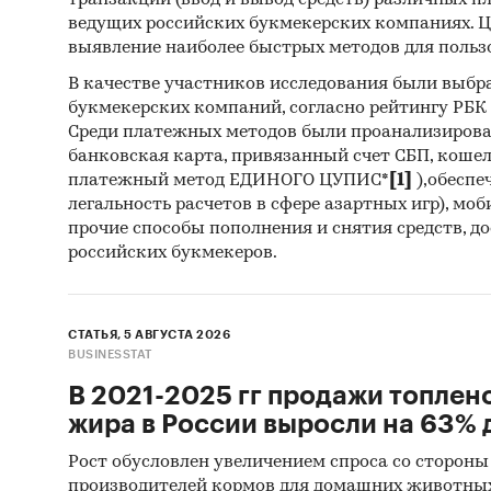
транзакций (ввод и вывод средств) различных п
показала
ведущих российских букмекерских компаниях. Ц
такой к
выявление наиболее быстрых методов для польз
В качестве участников исследования были выбр
Конкур
букмекерских компаний, согласно рейтингу РБК htt
являютс
Среди платежных методов были проанализиров
банковская карта, привязанный счет СБП, коше
1. Прям
платежный метод ЕДИНОГО ЦУПИС*
[1]
),обеспе
фермеро
легальность расчетов в сфере азартных игр), мо
сестры
прочие способы пополнения и снятия средств, д
российских букмекеров.
2. Косв
объявле
онлайн-
СТАТЬЯ, 5 АВГУСТА 2026
BUSINESSTAT
Финанс
В 2021-2025 гг продажи топлен
жира в России выросли на 63% д
Показа
Рост обусловлен увеличением спроса со стороны
Необхо
производителей кормов для домашних животны