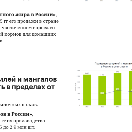
тыс. руб.
***
тного жира в России»
,
25 гг его продажи в стране
ячная
%
1,56
н увеличением спроса со
ей кормов для домашних
овая
%
***
в.
купаемости
мес.
30
тированный срок окупаемости
мес.
***
илей и мангалов
 в пределах от
ки из исследования
рыночных шоков.
ов в России»
,
5 гг их производство
ика
и объем рынка
 до 2,9 млн шт.