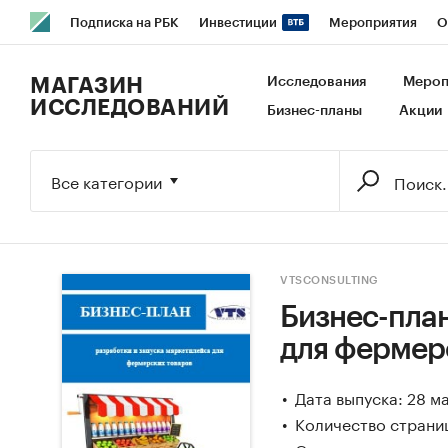
Подписка на РБК
Инвестиции
Мероприятия
О
РБК Образование
РБК Курсы
РБК Life
Тренды
В
МАГАЗИН
Исследования
Мероп
ИССЛЕДОВАНИЙ
Бизнес-планы
Акции
Исследования
Кредитные рейтинги
Франшизы
Га
Экономика
Бизнес
Технологии и медиа
Финансы
Все категории
VTSCONSULTING
Бизнес-план
для фермер
Дата выпуска: 28 м
Количество страни