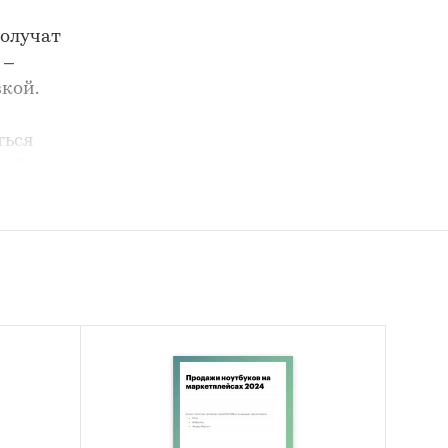
получат
 –
кой.
ться
рый,
а –
йшем –
будут