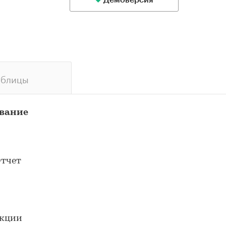
Демоверсия
аблицы
ование
Отчет
екции