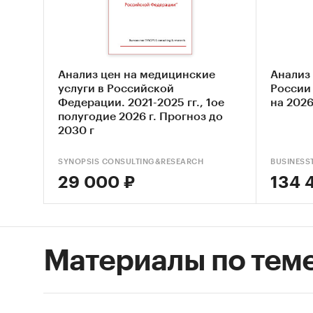
Оцен
STEP
и ко
Опис
Анализ цен на медицинские
Анализ
услуги в Российской
России 
Оцен
Федерации. 2021-2025 гг., 1ое
на 2026
полугодие 2026 г. Прогноз до
Анал
2030 г
Сост
SYNOPSIS CONSULTING&RESEARCH
BUSINESS
Основн
29 000 ₽
134 
Ключ
веса
Влия
Материалы по тем
Оцен
Прог