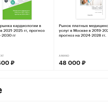
ка объема рынка услуг по снижению и коррекции 
-анализ факторов, влияющих на рынок услуг по с
ррекции веса
ание основных конкурентов
 рынка кардиологии в
Рынок платных медицин
в 2021-2025 гг, прогноз
услуг в Москве в 2019-202
ка текущих тенденций и перспектив развития ры
-2030 гг
прогноз на 2024-2028 гг.
из влияния кризисов на отрасль
авление прогноза развития рынка до 2030 г.
TAT
АМИКО
ые блоки исследования:
400 ₽
48 000 ₽
евые компоненты рынка услуг по снижению и ко
ние макросреды
е
ка степени конкуренции
нозы отрасли