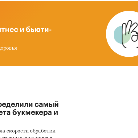
дология прогнозирования
ики информации:
тнес и бьюти-
 данных государственных органов статистики
ые налоговой службы РФ
доровья
иальные интернет-порталы правовой информаци
ытые источники (сайты, порталы)
тность эмитентов
ы компаний
вы СМИ
ределили самый
ональные и федеральные СМИ
ета букмекера и
йдерские источники
иализированные аналитические порталы
ла скорости обработки