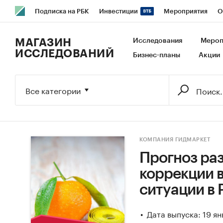
Подписка на РБК
Инвестиции
Мероприятия
О
РБК Образование
РБК Курсы
РБК Life
Тренды
В
МАГАЗИН
Исследования
Мероп
ИССЛЕДОВАНИЙ
Бизнес-планы
Акции
Исследования
Кредитные рейтинги
Франшизы
Га
Экономика
Бизнес
Технологии и медиа
Финансы
Все категории
КОМПАНИЯ ГИДМАРКЕТ
Прогноз раз
коррекции 
ситуации в 
Дата выпуска: 19 я