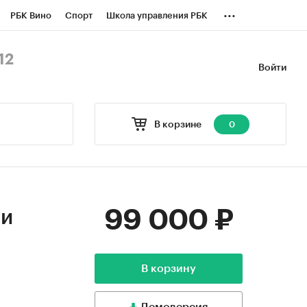
...
РБК Вино
Спорт
Школа управления РБК
БК Бизнес-среда
Дискуссионный клуб
12
Войти
оверка контрагентов
Политика
В корзине
0
99 000 ₽
 и
В корзину