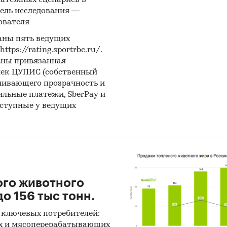
латежных сценариев в
:
ель исследования —
ователя
нетное исследование. Поиск и анализ информации
аны пять ведущих
ичных источников, проведение расчетов. Статисти
ps://rating.sportrbc.ru/.
итика
аны привязанная
лек ЦУПИС (собственный
ноз ГидМаркет. Современные статистические мет
чивающего прозрачность и
нозирования с поправкой на мнение экспертов.
бильные платежи, SberPay и
оступные у ведущих
тражает мнение авторов и не является инвестици
ндацией
и:
Потребительские услуги
ельские услуги
/
Частная медицина
я
ого животного
о 156 тыс тонн.
 ключевых потребителей:
х и мясоперерабатывающих