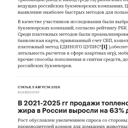
транзакций (ввод и вывод средств) различных п
Методы
ведущих российских букмекерских компаниях. Ц
выявление наиболее быстрых методов для польз
Каби
В качестве участников исследования были выбр
разл
букмекерских компаний, согласно рейтингу РБК htt
анал
Среди платежных методов были проанализиров
банковская карта, привязанный счет СБП, коше
Прог
платежный метод ЕДИНОГО ЦУПИС*
[1]
),обеспе
прог
легальность расчетов в сфере азартных игр), мо
прочие способы пополнения и снятия средств, д
Отчет о
российских букмекеров.
рекоме
Категори
СТАТЬЯ, 5 АВГУСТА 2026
Потребит
BUSINESSTAT
Россия
Пандеми
В 2021-2025 гг продажи топлен
жира в России выросли на 63% д
Рост обусловлен увеличением спроса со стороны
производителей кормов для домашних животны