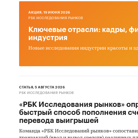
Мето
AКЦИЯ, 19 ИЮНЯ 2026
Источн
РБК ИССЛЕДОВАНИЯ РЫНКОВ
Ключевые отрасли: кадры, фи
Базы
индустрия
Данн
Новые исследования индустрии красоты и з
Офиц
Откр
Отче
Сайт
СТАТЬЯ, 5 АВГУСТА 2026
РБК ИССЛЕДОВАНИЯ РЫНКОВ
Архи
«РБК Исследования рынков» оп
Реги
быстрый способ пополнения сч
Инса
перевода выигрышей
Спец
Команда «РБК Исследований рынков» сопостави