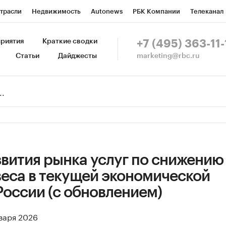
трасли
Недвижимость
Autonews
РБК Компании
Телеканал
изионеры
Национальные проекты
Город
Стиль
Крипто
Р
риятия
Краткие сводки
+7 (495) 363-11-
marketing@rbc.ru
Статьи
Дайджесты
зета
Спецпроекты СПб
Конференции СПб
Спецпроекты
Пр
Рынок наличной валюты
вития рынка услуг по снижению
веса в текущей экономической
России (с обновлением)
нваря 2026