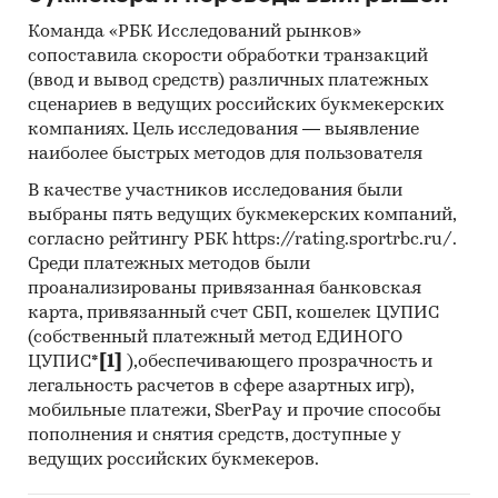
Прогноз ГидМаркет. Современные
статистические методы прогнозирования с
Команда «РБК Исследований рынков»
сопоставила скорости обработки транзакций
поправкой на мнение экспертов.
(ввод и вывод средств) различных платежных
Категории:
IT и телекоммуникации
/
Доступ в
сценариев в ведущих российских букмекерских
Интернет
компаниях. Цель исследования — выявление
IT и телекоммуникации
/
Системная
наиболее быстрых методов для пользователя
интергация
В качестве участников исследования были
Россия
выбраны пять ведущих букмекерских компаний,
Пандемия
согласно рейтингу РБК https://rating.sportrbc.ru/.
Среди платежных методов были
проанализированы привязанная банковская
карта, привязанный счет СБП, кошелек ЦУПИС
(собственный платежный метод ЕДИНОГО
ЦУПИС*
[1]
),обеспечивающего прозрачность и
легальность расчетов в сфере азартных игр),
мобильные платежи, SberPay и прочие способы
пополнения и снятия средств, доступные у
ведущих российских букмекеров.