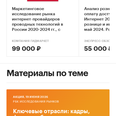
Ключевые компоненты рынка интернета
Маркетинговое
Анализ рознич
вещей (IoT)
исследование рынка
оплату доступа
Экономические характеристики рынка
интернет-провайдеров
Интернет 2024
проводных технологий в
рознице и инф
Влияние макросреды
России 2020-2024 гг., с
май 2024. Росс
прогнозом до 2029 г.
федеральные о
Оценка степени конкуренции
регионы
КОМПАНИЯ ГИДМАРКЕТ
ЭКСПРЕСС-ОБЗОР
Прогнозы отрасли
99 000 ₽
55 000 ₽
Методология прогнозирования
Источники информации:
Материалы по теме
Базы данных государственных органов
статистики
Базы данных Федеральной налоговой
службы
AКЦИЯ, 19 ИЮНЯ 2026
РБК ИССЛЕДОВАНИЯ РЫНКОВ
Таможенная статистика
Ключевые отрасли: кадры,
Официальные интернет-порталы правовой