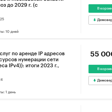
оз до 2029 г. (с
В корзи
025
Демове
ы: 10 дней
55 00
слуг по аренде IP адресов
сурсов нумерации сети
са IPv4)): итоги 2023 г.,
В корзи
24
Демове
ы: 1 день