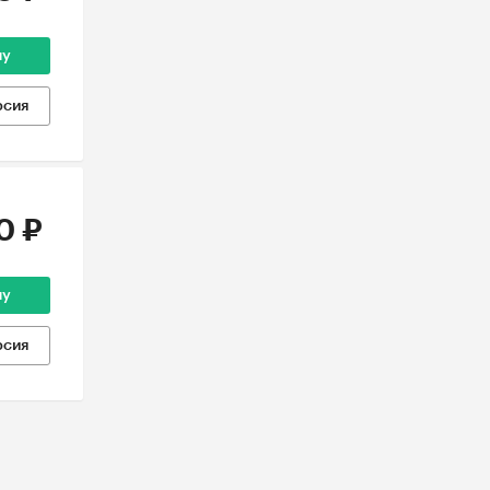
ну
рсия
0 ₽
ну
рсия