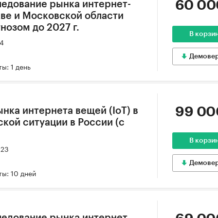
60 00
едование рынка интернет-
ве и Московской области
гнозом до 2027 г.
В корзи
24
Демове
ы: 1 день
99 00
нка интернета вещей (IoT) в
кой ситуации в России (с
В корзи
023
Демове
ы: 10 дней
ледование рынка интернет