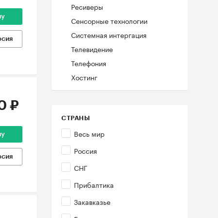
Ресиверы
ну
Сенсорные технологии
Системная интергация
рсия
Телевидение
Телефония
Хостинг
0 ₽
СТРАНЫ
Весь мир
ну
Россия
рсия
СНГ
Прибалтика
Закавказье