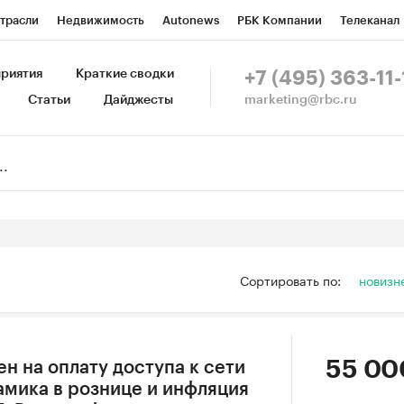
трасли
Недвижимость
Autonews
РБК Компании
Телеканал
изионеры
Национальные проекты
Город
Стиль
Крипто
Р
риятия
Краткие сводки
+7 (495) 363-11-
marketing@rbc.ru
Статьи
Дайджесты
зета
Спецпроекты СПб
Конференции СПб
Спецпроекты
Пр
Рынок наличной валюты
Сортировать по:
новизн
55 00
н на оплату доступа к сети
амика в рознице и инфляция