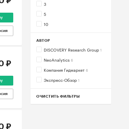
0 ₽
3
5
ну
10
рсия
АВТОР
DISCOVERY Research Group
1
NeoAnalytics
6
0 ₽
Компания Гидмаркет
6
Экспресс-Обзор
1
ну
рсия
ОЧИСТИТЬ ФИЛЬТРЫ
0 ₽