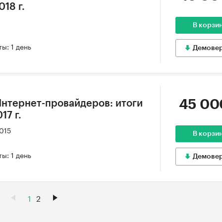
018 г.
6
В корзи
ы: 1 день
Демове
45 00
нтернет-провайдеров: итоги
17 г.
2015
В корзи
ы: 1 день
Демове
1
2