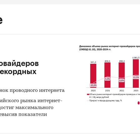
е
овайдеров
рекордных
нок проводного интернета
ийского рынка интернет-
достиг максимального
ревысив показатели