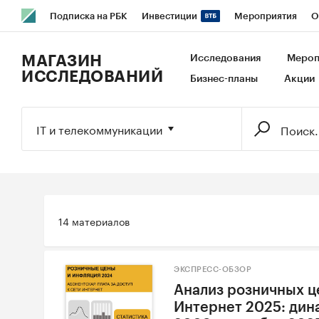
Подписка на РБК
Инвестиции
Мероприятия
О
РБК Образование
РБК Курсы
РБК Life
Тренды
В
МАГАЗИН
Исследования
Мероп
ИССЛЕДОВАНИЙ
Бизнес-планы
Акции
Исследования
Кредитные рейтинги
Франшизы
Га
Экономика
Бизнес
Технологии и медиа
Финансы
IT и телекоммуникации
14 материалов
ЭКСПРЕСС-ОБЗОР
Анализ розничных це
Интернет 2025: дин