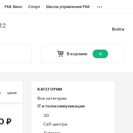
...
РБК Вино
Спорт
Школа управления РБК
БК Бизнес-среда
Дискуссионный клуб
12
Войти
оверка контрагентов
Политика
В корзине
0
КАТЕГОРИИ
е
цене
Все категории
IT и телекоммуникации
3D
0 ₽
Call-центры
Антенны