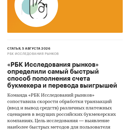
за месяц
Тор-20 регионов РФ по темпу прироста к
аналогичному периоду предыдущего года.
Указаны регионы с максимальным и
минимальным приростом за аналогичный
период предыдущего года
СТАТЬЯ, 5 АВГУСТА 2026
2. Данные по потребительским ценам на
РБК ИССЛЕДОВАНИЯ РЫНКОВ
абонентскую плату за доступ к сети
Интернет в разрезе федеральных округов
«РБК Исследования рынков»
определили самый быстрый
Динамика цены в актуальном месяце по
способ пополнения счета
федеральным округам, 2017-2025
букмекера и перевода выигрышей
Темпы прироста цены в актуальном месяце
Команда «РБК Исследований рынков»
аналогичному периоду предыдущего года
сопоставила скорости обработки транзакций
по федеральным округам, 2017-2025
(ввод и вывод средств) различных платежных
сценариев в ведущих российских букмекерских
Динамика средней цены по кварталам 2024-
компаниях. Цель исследования — выявление
2025 в разрезе федеральных округов
наиболее быстрых методов для пользователя