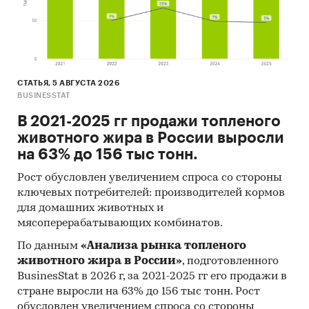
значения цены по месяцам в 2024, 2025
годах (max, min цена - среди цен по
регионам федерального округа)
Динамика средней цены по кварталам 2017-
2025 в федеральном округе
СТАТЬЯ, 5 АВГУСТА 2026
BUSINESSTAT
Уровень инфляции на товар (услугу)в ФО к
В 2021-2025 гг продажи топленого
декабрю предыдущего года в сравнении с
животного жира в России выросли
общей инфляцией, 2009-2025
на 63% до 156 тыс тонн.
Инфляция на товар в ФО в сравнении с
общей инфляцией за месяц. Данные за
Рост обусловлен увеличением спроса со стороны
ключевых потребителей: производителей кормов
актуальный месяц к предыдущему месяцу,
для домашних животных и
2009-2025
мясоперерабатывающих комбинатов.
Инфляция на товар в ФО в сравнении с
По данным
«Анализа рынка топленого
общей инфляцией за год. Данные за
животного жира в России»
, подготовленного
актуальный месяц к предыдущему году,
BusinesStat в 2026 г, за 2021-2025 гг его продажи в
2009-2025
стране выросли на 63% до 156 тыс тонн. Рост
Цены на товар в регионах ФО. Указаны
обусловлен увеличением спроса со стороны