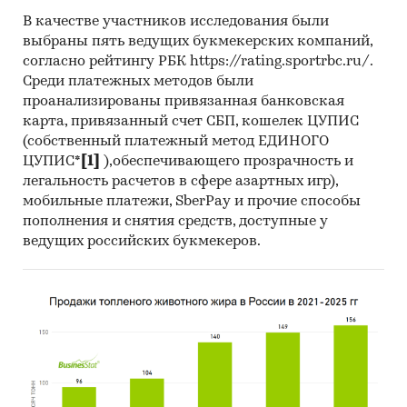
Динамика цены по месяцам 2025 года в
В качестве участников исследования были
разрезе федеральных округов
выбраны пять ведущих букмекерских компаний,
Темпы прироста за месяц в 2025 году в
согласно рейтингу РБК https://rating.sportrbc.ru/.
разрезе федеральных округов
Среди платежных методов были
проанализированы привязанная банковская
Данные по регионам каждого
карта, привязанный счет СБП, кошелек ЦУПИС
федерального округа
(собственный платежный метод ЕДИНОГО
ЦУПИС*
[1]
),обеспечивающего прозрачность и
Розничная цена за последний доступный
легальность расчетов в сфере азартных игр),
месяц в динамике за 2009-2025, прирост за
мобильные платежи, SberPay и прочие способы
последний месяц, темпы прироста к
пополнения и снятия средств, доступные у
аналогичному периоду предыдущего года
ведущих российских букмекеров.
2010-2025
Потребительские цены по месяцам, 2021-
2025
Темпы прироста цены к предыдущему
месяцу, 2025
Максимальные, минимальные, средние