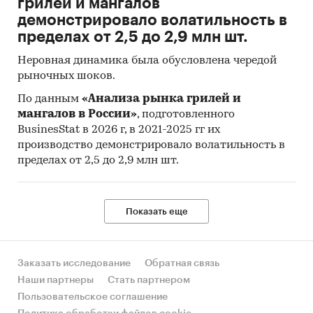
грилей и мангалов
представитель, зарегистрированная в
демонстрировало волатильность в
различных организациях торговли и сферы
пределах от 2,5 до 2,9 млн шт.
услуг.
Неровная динамика была обусловлена чередой
Индекс потребительских цен на товары и
рыночных шоков.
услуги (ИПЦ) измеряет отношение стоимости
фиксированного перечня товаров и услуг в
По данным
«Анализа рынка грилей и
мангалов в России»
, подготовленного
ценах текущего периода к его стоимости в
BusinesStat в 2026 г, в 2021-2025 гг их
ценах предыдущего (базисного) периода и
производство демонстрировало волатильность в
характеризует изменение во времени общего
пределах от 2,5 до 2,9 млн шт.
уровня цен на товары и услуги, приобретаемые
населением для непроизводственного
потребления.
Показать еще
Исходной информацией для расчета ИПЦ
являются данные регистрации цен на
конкретные товары и услуги. На их основе
Заказать исследование
Обратная связь
определяются средние сопоставимые цены
Наши партнеры
Стать партнером
отчетного и предыдущего периодов.
Пользовательское соглашение
Сопоставимой считается цена,