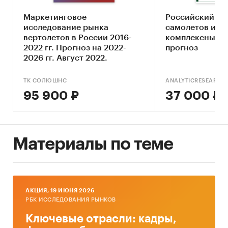
2030 г.
Маркетинговое
Российский ры
исследование рынка
самолетов и ве
Основные блоки исследования:
вертолетов в России 2016-
комплексный а
2022 гг. Прогноз на 2022-
прогноз
Ключевые компоненты рынка вертолетных
2026 гг. Август 2022.
услуг
Влияние макросреды
ТК СОЛЮШНС
ANALYTICRESEARCH
95 900 ₽
37 000 ₽
Оценка степени конкуренции
Прогнозы отрасли
Методология прогнозирования
Материалы по теме
Источники информации:
Базы данных государственных органов
статистики
AКЦИЯ, 19 ИЮНЯ 2026
Данные налоговой службы РФ
РБК ИССЛЕДОВАНИЯ РЫНКОВ
Официальные интернет-порталы правовой
Ключевые отрасли: кадры,