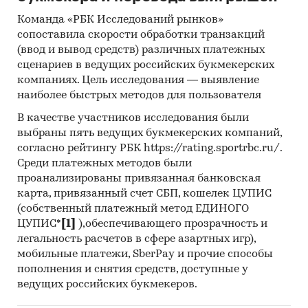
статистические методы прогнозирования с
Команда «РБК Исследований рынков»
поправкой на мнение экспертов.
сопоставила скорости обработки транзакций
(ввод и вывод средств) различных платежных
Отчет отражает мнение авторов и не является
сценариев в ведущих российских букмекерских
инвестиционной рекомендацией
компаниях. Цель исследования — выявление
наиболее быстрых методов для пользователя
Категории:
Промышленность
/
...
/
Летательные аппараты
/
Вертолеты
В качестве участников исследования были
Россия
выбраны пять ведущих букмекерских компаний,
Пандемия
согласно рейтингу РБК https://rating.sportrbc.ru/.
Среди платежных методов были
проанализированы привязанная банковская
карта, привязанный счет СБП, кошелек ЦУПИС
(собственный платежный метод ЕДИНОГО
ЦУПИС*
[1]
),обеспечивающего прозрачность и
легальность расчетов в сфере азартных игр),
мобильные платежи, SberPay и прочие способы
пополнения и снятия средств, доступные у
ведущих российских букмекеров.