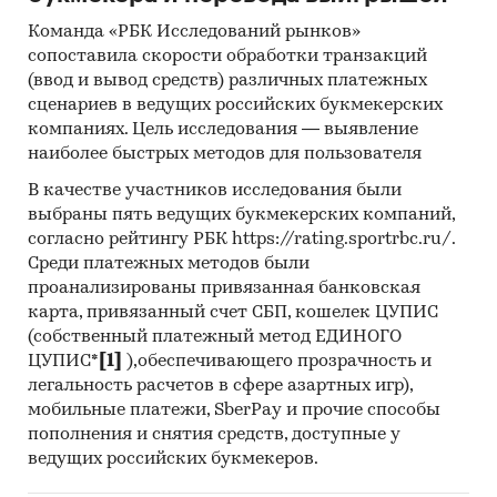
Отчет отражает мнение авторов и не является
Команда «РБК Исследований рынков»
инвестиционной рекомендацией
сопоставила скорости обработки транзакций
(ввод и вывод средств) различных платежных
Категории:
Потребительские товары
/
...
/
сценариев в ведущих российских букмекерских
Ягоды
/
Виноград
компаниях. Цель исследования — выявление
Сельское хозяйство
/
...
/
Ягоды
/
Виноград
наиболее быстрых методов для пользователя
Промышленность
/
...
/
Ягоды
/
Виноград
Россия
В качестве участников исследования были
Пандемия
выбраны пять ведущих букмекерских компаний,
согласно рейтингу РБК https://rating.sportrbc.ru/.
Среди платежных методов были
проанализированы привязанная банковская
карта, привязанный счет СБП, кошелек ЦУПИС
(собственный платежный метод ЕДИНОГО
ЦУПИС*
[1]
),обеспечивающего прозрачность и
легальность расчетов в сфере азартных игр),
мобильные платежи, SberPay и прочие способы
пополнения и снятия средств, доступные у
ведущих российских букмекеров.