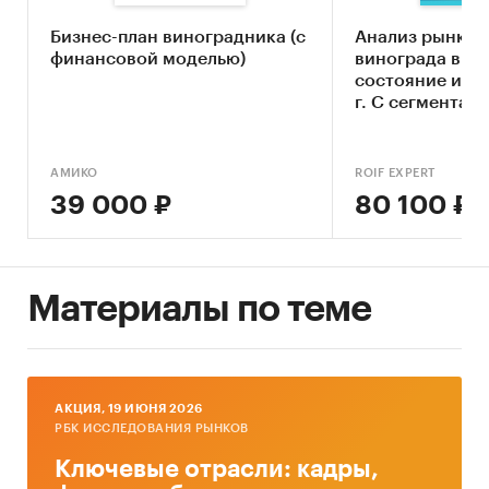
Ключевые компоненты рынка винограда
Бизнес-план виноградника (с
Анализ рынка 
финансовой моделью)
винограда в РФ
Экономические характеристики рынка
состояние и пр
Влияние макросреды
г. С сегментам
Оценка степени конкуренции
АМИКО
ROIF EXPERT
Прогнозы отрасли
39 000 ₽
80 100 ₽
Методология прогнозирования
Источники информации:
Базы данных государственных органов
Материалы по теме
статистики
Данные Федеральной налоговой службы
Официальные интернет-порталы правовой
AКЦИЯ, 19 ИЮНЯ 2026
информации
РБК ИССЛЕДОВАНИЯ РЫНКОВ
Открытые источники (сайты, порталы)
Ключевые отрасли: кадры,