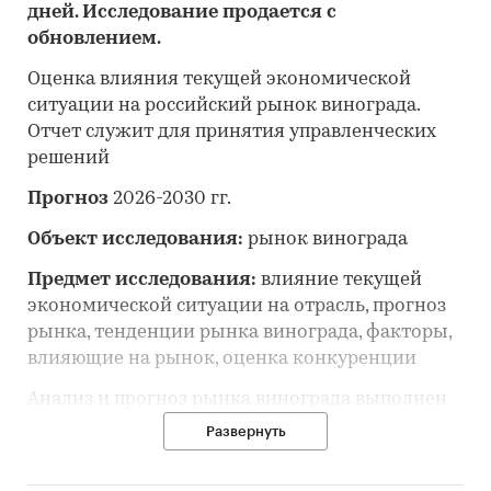
дней. Исследование продается с
обновлением.
Оценка влияния текущей экономической
ситуации на российский рынок винограда.
Отчет служит для принятия управленческих
решений
Прогноз
2026-2030 гг.
Объект исследования:
рынок винограда
Предмет исследования:
влияние текущей
экономической ситуации на отрасль, прогноз
рынка, тенденции рынка винограда, факторы,
влияющие на рынок, оценка конкуренции
Анализ и прогноз рынка винограда выполнен
по рынку в целом, без выделения его
Развернуть
сегментов или изучения отдельных его
сегментов.