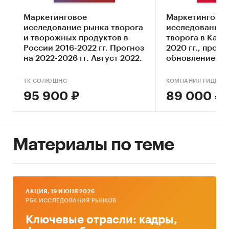
Ключевые компоненты рынка творога
Маркетинговое
Маркетингово
Экономические характеристики рынка
исследование рынка творога
исследование 
Влияние макросреды
и творожных продуктов в
творога в Каза
России 2016-2022 гг. Прогноз
2020 гг., прогно
Оценка степени конкуренции
на 2022-2026 гг. Август 2022.
обновлением)
Прогнозы отрасли
ТК СОЛЮШНС
КОМПАНИЯ ГИДМАР
Методология прогнозирования
95 900 ₽
89 000 ₽
Источники информации:
Базы данных государственных органов
статистики
Материалы по теме
Данные Федеральной налоговой службы
Официальные интернет-порталы правовой
информации
AКЦИЯ, 19 ИЮНЯ 2026
РБК ИССЛЕДОВАНИЯ РЫНКОВ
Открытые источники (сайты, порталы)
Ключевые отрасли: кадры,
Отчетность эмитентов