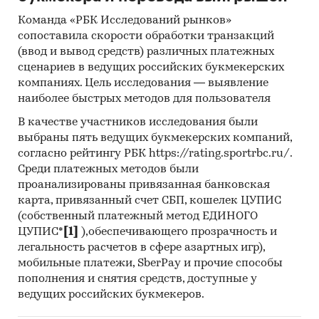
инвестиционной рекомендацией
Команда «РБК Исследований рынков»
сопоставила скорости обработки транзакций
Категории:
Потребительские товары
/
...
/
(ввод и вывод средств) различных платежных
Кисломолочные продукты
/
Творог
сценариев в ведущих российских букмекерских
Промышленность
/
...
/
Кисломолочные
компаниях. Цель исследования — выявление
продукты
/
Творог
наиболее быстрых методов для пользователя
Россия
Пандемия
В качестве участников исследования были
выбраны пять ведущих букмекерских компаний,
согласно рейтингу РБК https://rating.sportrbc.ru/.
Среди платежных методов были
проанализированы привязанная банковская
карта, привязанный счет СБП, кошелек ЦУПИС
(собственный платежный метод ЕДИНОГО
ЦУПИС*
[1]
),обеспечивающего прозрачность и
легальность расчетов в сфере азартных игр),
мобильные платежи, SberPay и прочие способы
пополнения и снятия средств, доступные у
ведущих российских букмекеров.