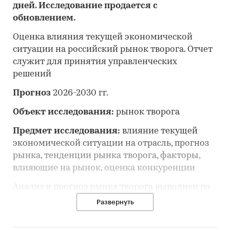
дней. Исследование продается с
обновлением.
Оценка влияния текущей экономической
ситуации на российский рынок творога. Отчет
служит для принятия управленческих
решений
Прогноз
2026-2030 гг.
Объект исследования:
рынок творога
Предмет исследования:
влияние текущей
экономической ситуации на отрасль, прогноз
рынка, тенденции рынка творога, факторы,
влияющие на рынок, оценка конкуренции
Анализ и прогноз рынка творога выполнен по
рынку в целом, без выделения его сегментов
Развернуть
или изучения отдельных его сегментов.