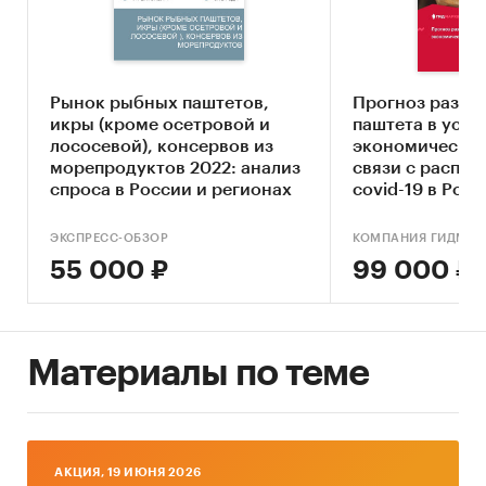
Составление прогноза развития рынка до
2030 г.
Основные блоки исследования:
Рынок рыбных паштетов,
Прогноз разви
Обзор российского рынка паштета
икры (кроме осетровой и
паштета в усло
лососевой), консервов из
экономическог
Конкурентный анализ на рынке
морепродуктов 2022: анализ
связи с распр
паштета
спроса в России и регионах
covid-19 в Росс
обновлением)
Анализ производства паштета
ЭКСПРЕСС-ОБЗОР
КОМПАНИЯ ГИДМАР
Анализ потребления паштета
55 000 ₽
99 000 ₽
Ценовой анализ
Оценка факторов инвестиционной
привлекательности рынка
Материалы по теме
Динамика и прогноз внешнеторговых
поставок паштета
Прогноз развития рынка паштета до 2030 г.
AКЦИЯ, 19 ИЮНЯ 2026