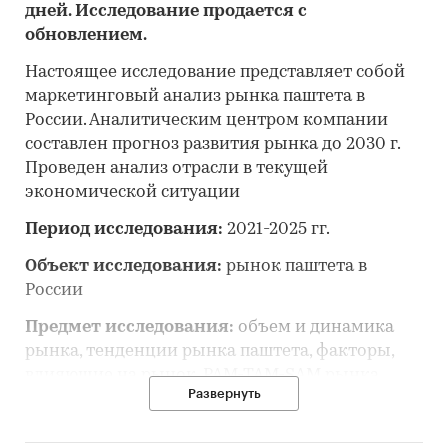
дней. Исследование продается с
обновлением.
Настоящее исследование представляет собой
маркетинговый анализ рынка паштета в
России. Аналитическим центром компании
составлен прогноз развития рынка до 2030 г.
Проведен анализ отрасли в текущей
экономической ситуации
Период исследования:
2021-2025 гг.
Объект исследования:
рынок паштета в
России
Предмет исследования:
объем и динамика
рынка, тенденции рынка паштета, факторы,
влияющие на рынок, PAM-TAM-SAM рынка,
Развернуть
основные конкуренты, потребители, цены,
оценка инвестиционной привлекательности,
прогноз развития рынка