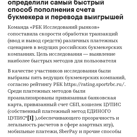
определили самый быстрый
порталы
способ пополнения счета
Методы:
букмекера и перевода выигрышей
Кабинетное исследование. Поиск и анализ
Команда «РБК Исследований рынков»
сопоставила скорости обработки транзакций
информации из различных источников,
(ввод и вывод средств) различных платежных
проведение расчетов. Статистика и
сценариев в ведущих российских букмекерских
аналитика
компаниях. Цель исследования — выявление
Прогноз ГидМаркет. Современные
наиболее быстрых методов для пользователя
статистические методы прогнозирования с
В качестве участников исследования были
поправкой на мнение экспертов.
выбраны пять ведущих букмекерских компаний,
согласно рейтингу РБК https://rating.sportrbc.ru/.
Отчет отражает мнение авторов и не является
Среди платежных методов были
инвестиционной рекомендацией
проанализированы привязанная банковская
Категории:
Потребительские товары
/
...
/
карта, привязанный счет СБП, кошелек ЦУПИС
Колбаса, сосиски, деликатесы
/
Паштет
(собственный платежный метод ЕДИНОГО
Промышленность
/
...
/
Колбаса, сосиски,
ЦУПИС*
[1]
),обеспечивающего прозрачность и
деликатесы
/
Паштет
легальность расчетов в сфере азартных игр),
Россия
мобильные платежи, SberPay и прочие способы