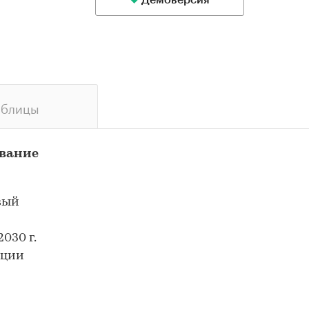
Демоверсия
аблицы
ование
вый
030 г.
ации