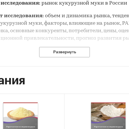
 исследования:
рынок кукурузной муки в России
т исследования:
объем и динамика рынка, тенде
укурузной муки, факторы, влияющие на рынок, P
ка, основные конкуренты, потребители, цены, оце
ционной привлекательности, прогноз развития р
рынка кукурузной муки выполнен по рынку в целом
Развернуть
ия его сегментов или изучения отдельных его сегм
сследования:
анализ и прогноз развития рынка
ания
ной муки в России
 исследования:
ка объема и динамики рынка кукурузной муки
-анализ факторов, влияющих на рынок кукурузно
ание основных конкурентов