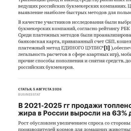
транзакций (ввод и вывод средств) различных п
Инса
ведущих российских букмекерских компаниях. Ц
выявление наиболее быстрых методов для польз
Спец
В качестве участников исследования были выбр
Методы
букмекерских компаний, согласно рейтингу РБК htt
Среди платежных методов были проанализиров
Каби
банковская карта, привязанный счет СБП, коше
разл
платежный метод ЕДИНОГО ЦУПИС*
[1]
),обеспе
легальность расчетов в сфере азартных игр), мо
анал
прочие способы пополнения и снятия средств, д
Прог
российских букмекеров.
прог
Отчет о
СТАТЬЯ, 5 АВГУСТА 2026
рекомен
BUSINESSTAT
В 2021-2025 гг продажи топлен
Категори
жира в России выросли на 63% д
Промышл
Россия
Рост обусловлен увеличением спроса со стороны
производителей кормов для домашних животны