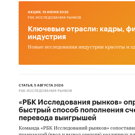
му
AКЦИЯ, 19 ИЮНЯ 2026
Прог
РБК ИССЛЕДОВАНИЯ РЫНКОВ
Ключевые отрасли: кадры, фи
Выво
индустрия
Источн
Новые исследования индустрии красоты и з
Базы
Данн
Откр
СТАТЬЯ, 5 АВГУСТА 2026
Офиц
РБК ИССЛЕДОВАНИЯ РЫНКОВ
Отче
«РБК Исследования рынков» оп
Сайт
быстрый способ пополнения сч
перевода выигрышей
Архи
Команда «РБК Исследований рынков» сопостави
Реги