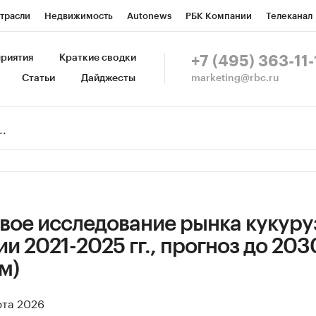
трасли
Недвижимость
Autonews
РБК Компании
Телеканал
изионеры
Национальные проекты
Город
Стиль
Крипто
Р
риятия
Краткие сводки
+7 (495) 363-11-
marketing@rbc.ru
Статьи
Дайджесты
зета
Спецпроекты СПб
Конференции СПб
Спецпроекты
Пр
Рынок наличной валюты
вое исследование рынка кукуру
и 2021-2025 гг., прогноз до 2030 
м)
рта 2026