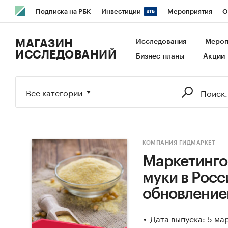
Подписка на РБК
Инвестиции
Мероприятия
О
РБК Образование
РБК Курсы
РБК Life
Тренды
В
МАГАЗИН
Исследования
Мероп
ИССЛЕДОВАНИЙ
Бизнес-планы
Акции
Исследования
Кредитные рейтинги
Франшизы
Га
Экономика
Бизнес
Технологии и медиа
Финансы
Все категории
КОМПАНИЯ ГИДМАРКЕТ
Маркетинго
муки в Росси
обновление
Дата выпуска: 5 ма