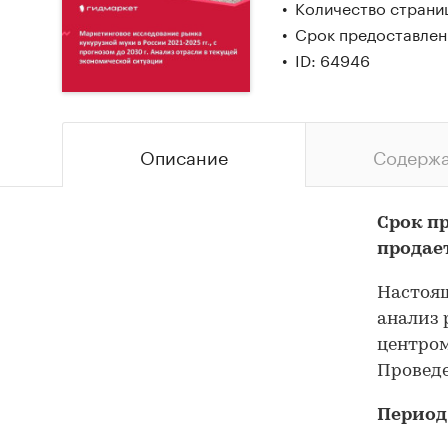
Количество страни
Срок предоставлен
ID: 64946
Описание
Содерж
Срок п
продае
Настоящ
анализ 
центром
Проведе
Период