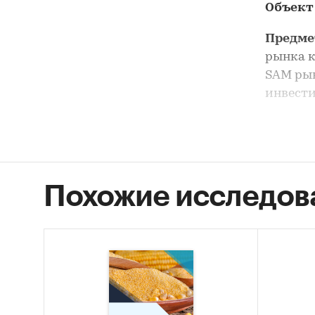
Объект
Предме
рынка к
SAM рын
инвести
Анализ 
выделен
Цель и
Похожие исследов
кукуруз
Задачи
Оцен
STEP
Опис