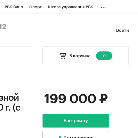
...
РБК Вино
Спорт
Школа управления РБК
БК Бизнес-среда
Дискуссионный клуб
12
Войти
оверка контрагентов
Политика
В корзине
0
199 000 ₽
зной
г. (с
В корзину