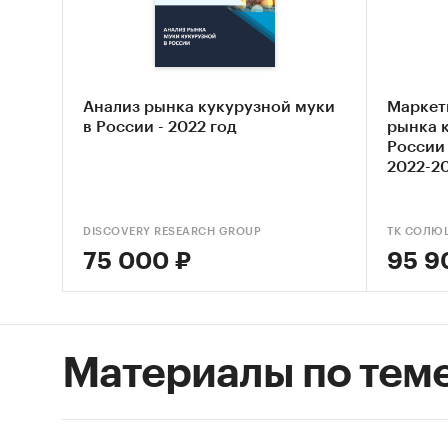
Выяв
Оцен
куку
Анализ рынка кукурузной муки
Маркет
Сост
в России - 2022 год
рынка 
России 
Основн
2022-20
Обзо
DISCOVERY RESEARCH GROUP
ТК СОЛЮ
Конк
75 000 ₽
95 9
Анал
Ана
Цено
Материалы по тем
Оцен
ры
Дина