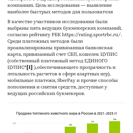
кукурузной муки
компаниях. Цель исследования — выявление
наиболее быстрых методов для пользователя
В работе представлены профили крупнейших
В качестве участников исследования были
компаний-производителей кукурузной
выбраны пять ведущих букмекерских компаний,
муки.Профили компаний показывают
согласно рейтингу РБК https://rating.sportrbc.ru/.
информацию о динамике финансовых
Среди платежных методов были
показателей компаний, актуальную
проанализированы привязанная банковская
контактную информацию, основных
карта, привязанный счет СБП, кошелек ЦУПИС
учредителей и т.д.
(собственный платежный метод ЕДИНОГО
ЦУПИС*
[1]
),обеспечивающего прозрачность и
Прогноз развития рынка кукурузной муки
легальность расчетов в сфере азартных игр),
Составлен прогноз развития рынка кукурузной
мобильные платежи, SberPay и прочие способы
муки (производства, импорта, экспорта и
пополнения и снятия средств, доступные у
ведущих российских букмекеров.
объема рынка) на
2025-2029 гг.
на основе
ретроспективных данных с поправкой на
мнения экспертов, макроэкономические
тренды, изменения в регулировании отрасли и
т.д.