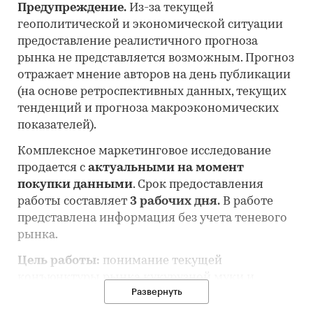
Предупреждение.
Из-за текущей
геополитической и экономической ситуации
предоставление реалистичного прогноза
рынка не представляется возможным. Прогноз
отражает мнение авторов на день публикации
(на основе ретроспективных данных, текущих
тенденций и прогноза макроэкономических
показателей).
Комплексное маркетинговое исследование
продается с
актуальными на момент
покупки данными
. Срок предоставления
работы составляет
3 рабочих дня.
В работе
представлена информация без учета теневого
рынка.
Цель работы:
понимание текущей
конъюнктуры рынка кукурузной муки и
Развернуть
оценка перспектив его развития.