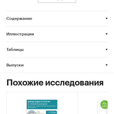
и
запланировать работу компании
.
Запланировать бюджет
на заработную
Содержание
плату и компенсационный пакет с учетом
потребностей кандидатов на рынке труда
и
сэкономить на непопулярных льготах и
Иллюстрации
фонде оплаты труда
.
Категории:
Услуги для бизнеса
/
Кадры
/
Таблицы
Зарплата
Россия
/
Центральный федеральный округ
/
Калужская область
Выпуски
Похожие исследования