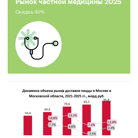
Рынок частной медицины 2025
меда
• Рекомендации и выводы
Скидка 40%
Источники информации
• Базы данных государственных органов
статистики
• Базы данных федеральной налоговой службы
• Открытые источники (сайты, порталы)
• Отчетность эмитентов
• Сайты компаний
• Опросы участников рынка
• Архивы СМИ
• Региональные и федеральные СМИ
• Инсайдерские источники
• Специализированные аналитические
порталы
Категории:
Потребительские товары
/
...
/
Продукты питания
/
Мед
Россия
/
Центральный федеральный округ
/