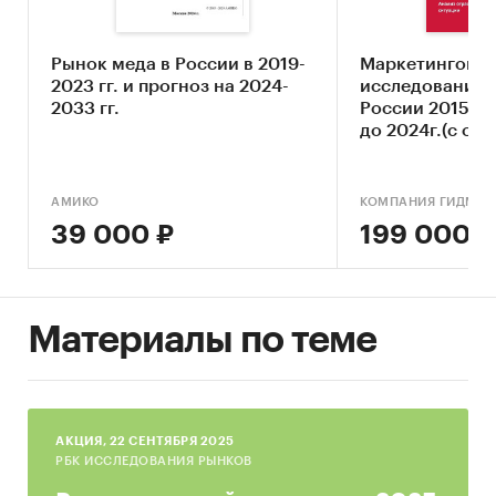
• Определение стадии жизненного цикла
рынка
Рынок меда в России в 2019-
Маркетингово
• Оценка угроз со стороны основных товаров-
2023 гг. и прогноз на 2024-
исследование 
заменителей
2033 гг.
России 2015-20
• Составление прогноза развития рынка до
до 2024г.(с об
2023 г.
Основные блоки исследования:
АМИКО
КОМПАНИЯ ГИДМАР
• Обзор российского рынка искусственного
39 000 ₽
199 000 ₽
меда
• Конкурентный анализ на рынке
искусственного меда
• Анализ производства искусственного меда
Материалы по теме
• Анализ внешнеторговых поставок
искусственного меда
• Анализ потребления искусственного меда
• Прогноз объема рынка до 2023г.
AКЦИЯ, 22 СЕНТЯБРЯ 2025
• Оценка факторов инвестиционной
РБК ИССЛЕДОВАНИЯ РЫНКОВ
привлекательности рынка искусственного