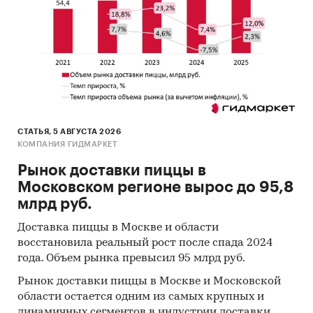
рынка
Источники информации:
Базы данных государственных органов
статистики
Данные налоговой службы РФ
Официальные интернет-порталы правовой
СТАТЬЯ, 5 АВГУСТА 2026
информации
КОМПАНИЯ ГИДМАРКЕТ
Открытые источники (сайты, порталы)
Рынок доставки пиццы в
Отчетность эмитентов
Московском регионе вырос до 95,8
млрд руб.
Сайты компаний
Доставка пиццы в Москве и области
Архивы СМИ
восстановила реальный рост после спада 2024
Региональные и федеральные СМИ
года. Объем рынка превысил 95 млрд руб.
Инсайдерские источники
Рынок доставки пиццы в Москве и Московской
области остается одним из самых крупных и
Специализированные аналитические
динамичных сегментов в индустрии доставки