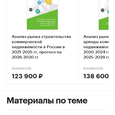
STEP-анализ факторов, влияющих на рынок
строительства коммерческой
недвижимости
Описание основных конкурентов
Оценка текущих тенденций и перспектив
Анализ рынка строительства
Анализ рынка 
развития рынка
коммерческой
аренды комме
недвижимости в России в
недвижимости 
Анализ отраслевых показателей финансово-
2021-2025 гг, прогноз на
2020-2024 гг, 
экономической деятельности
2026-2030 гг
2025-2029 гг
Определение насыщенности рынка и
BUSINESSTAT
BUSINESSTAT
предполагаемого потенциала рынка
123 900 ₽
138 600 ₽
Оценка факторов инвестиционной
привлекательности рынка строительства
коммерческой недвижимости
Материалы по теме
Составление прогноза развития рынка до
2029 г.