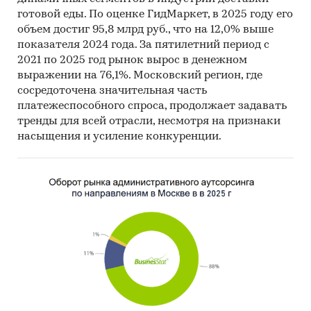
порталы
готовой еды. По оценке ГидМаркет, в 2025 году его
объем достиг 95,8 млрд руб., что на 12,0% выше
Методы:
показателя 2024 года. За пятилетний период с
Кабинетное исследование. Поиск и анализ
2021 по 2025 год рынок вырос в денежном
выражении на 76,1%. Московский регион, где
информации из различных источников,
сосредоточена значительная часть
проведение расчетов. Статистика и
платежеспособного спроса, продолжает задавать
аналитика
тренды для всей отрасли, несмотря на признаки
Прогноз ГидМаркет. Современные
насыщения и усиление конкуренции.
статистические методы прогнозирования с
поправкой на мнение экспертов.
Отчет отражает мнение авторов и не является
инвестиционной рекомендацией
Категории:
Строительство и недвижимость
/
Недвижимость
/
Коммерческая недвижимость
Россия
/
Центральный федеральный округ
/
Москва
Россия
/
Центральный федеральный округ
/
Московская область