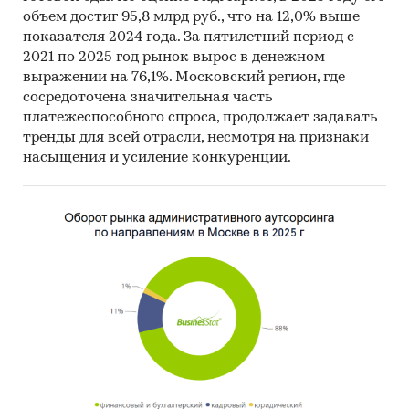
объем достиг 95,8 млрд руб., что на 12,0% выше
Прогноз ГидМаркет. Современные
показателя 2024 года. За пятилетний период с
статистические методы прогнозирования с
2021 по 2025 год рынок вырос в денежном
поправкой на мнение экспертов.
выражении на 76,1%. Московский регион, где
сосредоточена значительная часть
Отчет отражает мнение авторов и не является
платежеспособного спроса, продолжает задавать
инвестиционной рекомендацией
тренды для всей отрасли, несмотря на признаки
Категории:
Потребительские товары
/
...
/
насыщения и усиление конкуренции.
Телевизоры, аудио-видео
/
Спутниковое
телевидение
Россия
/
Центральный федеральный округ
/
Москва
Россия
/
Центральный федеральный округ
/
Московская область