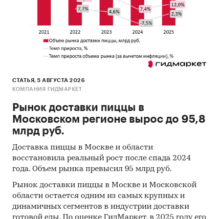
Официальные интернет-порталы правовой
информации
Открытые источники (сайты, порталы)
Отчетность эмитентов
Сайты компаний
Архивы СМИ
СТАТЬЯ, 5 АВГУСТА 2026
КОМПАНИЯ ГИДМАРКЕТ
Региональные и федеральные СМИ
Рынок доставки пиццы в
Инсайдерские источники
Московском регионе вырос до 95,8
млрд руб.
Специализированные аналитические
порталы
Доставка пиццы в Москве и области
восстановила реальный рост после спада 2024
Методы:
года. Объем рынка превысил 95 млрд руб.
Кабинетное исследование. Поиск и анализ
Рынок доставки пиццы в Москве и Московской
информации из различных источников,
области остается одним из самых крупных и
проведение расчетов. Статистика и
динамичных сегментов в индустрии доставки
аналитика
готовой еды. По оценке ГидМаркет, в 2025 году его