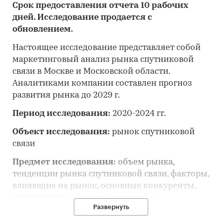
Срок предоставления отчета 10 рабочих
дней. Исследование продается с
обновлением.
Настоящее исследование представляет собой
маркетинговый анализ рынка спутниковой
связи в Москве и Московской области.
Аналитиками компании составлен прогноз
развития рынка до 2029 г.
Период исследования:
2020-2024 гг.
Объект исследования:
рынок спутниковой
связи
Предмет исследования:
объем рынка,
тенденции рынка спутниковой связи, факторы,
влияющие на рынок, основные конкуренты,
потребительские цены, отраслевые
Развернуть
финансово-экономические показатели, оценка
инвестиционной привлекательности, прогноз