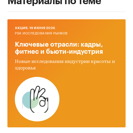
Материалы по теме
AКЦИЯ, 19 ИЮНЯ 2026
РБК ИССЛЕДОВАНИЯ РЫНКОВ
Ключевые отрасли: кадры,
фитнес и бьюти-индустрия
Новые исследования индустрии красоты и
здоровья