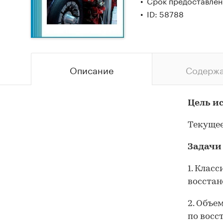
Срок предоставлени
ID: 58788
Описание
Содерж
Цель и
Текущее
Задачи
1. Клас
восстан
2. Объе
по восс