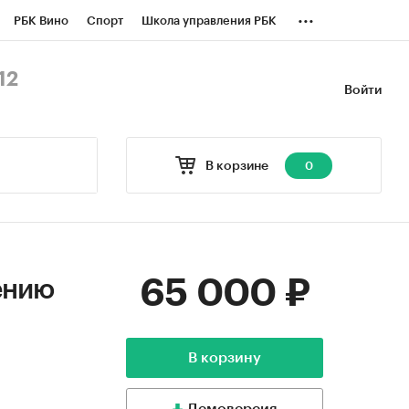
...
РБК Вино
Спорт
Школа управления РБК
БК Бизнес-среда
Дискуссионный клуб
12
Войти
оверка контрагентов
Политика
В корзине
0
65 000 ₽
ению
В корзину