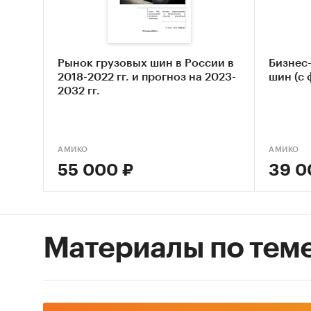
Основны
докумен
В качес
Рынок грузовых шин в России в
Бизнес
2018-2022 гг. и прогноз на 2023-
шин (с
называе
2032 гг.
интервь
анализ 
доступ 
АМИКО
АМИКО
Контент
55 000 ₽
39 0
(кабине
исследо
оборудо
показат
Материалы по тем
в будущ
Метод 