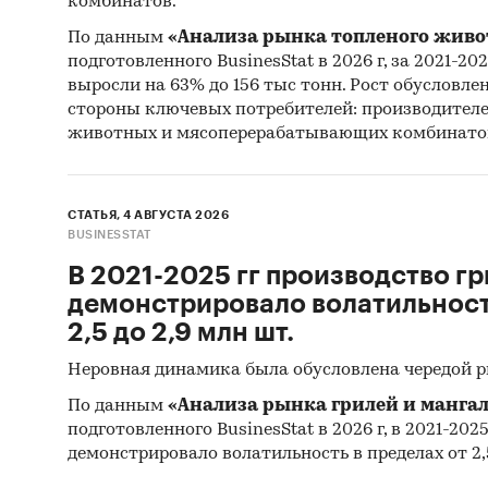
комбинатов.
По данным
«Анализа рынка топленого живо
Объем 
подготовленного BusinesStat в 2026 г, за 2021-20
выросли на 63% до 156 тыс тонн. Рост обусловле
Процеду
стороны ключевых потребителей: производител
объема 
животных и мясоперерабатывающих комбинато
все дос
К отчет
СТАТЬЯ, 4 АВГУСТА 2026
использ
BUSINESSTAT
импорте
В 2021-2025 гг производство гр
восстан
демонстрировало волатильность
различн
2,5 до 2,9 млн шт.
1. Кате
Неровная динамика была обусловлена чередой 
По данным
«Анализа рынка грилей и мангал
2. Груп
подготовленного BusinesStat в 2026 г, в 2021-202
демонстрировало волатильность в пределах от 2,5
3. Бренд