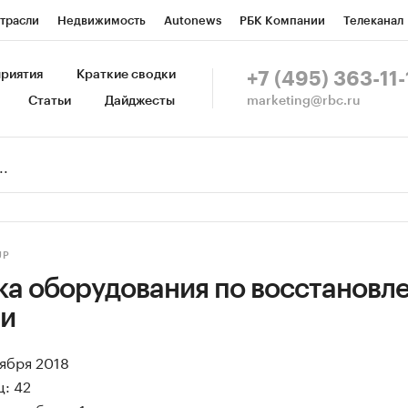
трасли
Недвижимость
Autonews
РБК Компании
Телеканал
изионеры
Национальные проекты
Город
Стиль
Крипто
Р
риятия
Краткие сводки
+7 (495) 363-11-
marketing@rbc.ru
Статьи
Дайджесты
зета
Спецпроекты СПб
Конференции СПб
Спецпроекты
Пр
Рынок наличной валюты
UP
ка оборудования по восстановл
ии
оября 2018
: 42