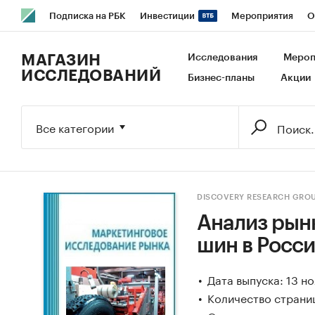
Подписка на РБК
Инвестиции
Мероприятия
О
РБК Образование
РБК Курсы
РБК Life
Тренды
В
МАГАЗИН
Исследования
Мероп
ИССЛЕДОВАНИЙ
Бизнес-планы
Акции
Исследования
Кредитные рейтинги
Франшизы
Га
Экономика
Бизнес
Технологии и медиа
Финансы
Все категории
DISCOVERY RESEARCH GRO
Анализ рын
шин в Росс
Дата выпуска: 13 н
Количество страниц