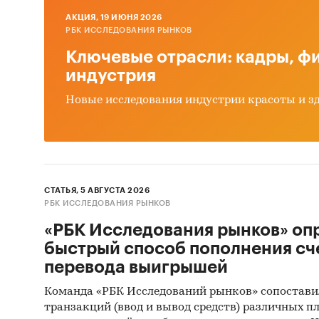
1. Базы
AКЦИЯ, 19 ИЮНЯ 2026
(Росстат
РБК ИССЛЕДОВАНИЯ РЫНКОВ
Ключевые отрасли: кадры, фи
2. Матер
индустрия
3. Печа
Новые исследования индустрии красоты и з
издания
4. Ресу
5. Эксп
СТАТЬЯ, 5 АВГУСТА 2026
6. Мате
РБК ИССЛЕДОВАНИЯ РЫНКОВ
«РБК Исследования рынков» оп
7. Резу
быстрый способ пополнения сч
агентст
перевода выигрышей
8. Мате
Команда «РБК Исследований рынков» сопостави
транзакций (ввод и вывод средств) различных п
9. Резу