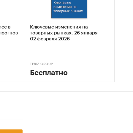
так
лес в
Ключевые изменения на
 прогноз
товарных рынках. 26 января –
нализ
02 февраля 2026
венный)
ет
TEBIZ GROUP
esearch
Бесплатно
ого
ынке
тать)
время и