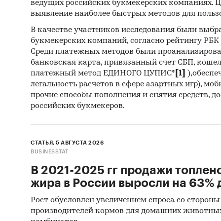
ведущих российских букмекерских компаниях. Ц
выявление наиболее быстрых методов для польз
10. Мат
Statisti
В качестве участников исследования были выбр
букмекерских компаний, согласно рейтингу РБК htt
Statisti
Среди платежных методов были проанализиров
банковская карта, привязанный счет СБП, коше
11. Мат
платежный метод ЕДИНОГО ЦУПИС*
[1]
),обеспе
Monetar
легальность расчетов в сфере азартных игр), мо
прочие способы пополнения и снятия средств, д
12. Мат
российских букмекеров.
13. Мат
14. Мат
СТАТЬЯ, 5 АВГУСТА 2026
BUSINESSTAT
развити
В 2021-2025 гг продажи топлен
15. Мате
жира в России выросли на 63% д
16. Мат
Рост обусловлен увеличением спроса со стороны
производителей кормов для домашних животны
17. Рез