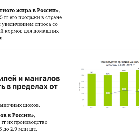
тного жира в России»
,
и структура выборки
25 гг его продажи в стране
н увеличением спроса со
ра контент-анализа документов не предполагает 
ей кормов для домашних
выборочной совокупности. Обработке и анализу п
в.
тупные исследователю документы.
у прилагается обработанная и пригодная к дальн
ованию база данных с подробной информацией об
 в Россию и экспорте из России оборудования по
илей и мангалов
овлению шин. База включает в себя большое число
 в пределах от
ых показателей:
гория продукта
рыночных шоков.
ов в России»
,
па продукта
5 гг их производство
 до 2,9 млн шт.