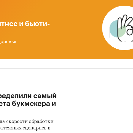
 данных Федеральной Таможенной службы РФ, ФСГ
).
тнес и бьюти-
иалы DataMonitor, EuroMonitor, Eurostat.
тные и электронные деловые и специализированны
доровья
, аналитические обзоры.
рсы сети Интернет в России и мире.
ертные опросы.
риалы участников отечественного и мирового рын
ределили самый
льтаты исследований маркетинговых и консалтинг
ета букмекера и
в.
риалы отраслевых учреждений и базы данных.
ла скорости обработки
латежных сценариев в
льтаты ценовых мониторингов.