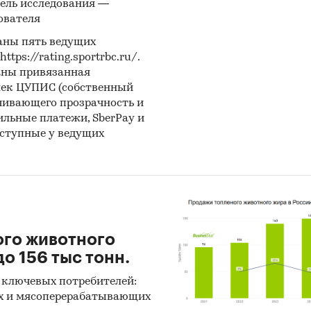
ель исследования —
ователя
ериалы и базы данных статистики ООН (United Nat
cs Division: Commodity Trade Statistics, Industrial C
аны пять ведущих
ps://rating.sportrbc.ru/.
cs, Food and Agriculture Organization и др.).
аны привязанная
лек ЦУПИС (собственный
ериалы Международного Валютного Фонда (Internat
чивающего прозрачность и
y Fund).
бильные платежи, SberPay и
оступные у ведущих
ериалы Всемирного банка (World Bank).
ериалы ВТО (World Trade Organization).
ериалы Организации экономического сотрудничес
я (Organization for Economic Cooperation and Devel
ого животного
риалы International Trade Centre.
о 156 тыс тонн.
ериалы Index Mundi.
 ключевых потребителей:
х и мясоперерабатывающих
ультаты исследований DISCOVERY Research Group.