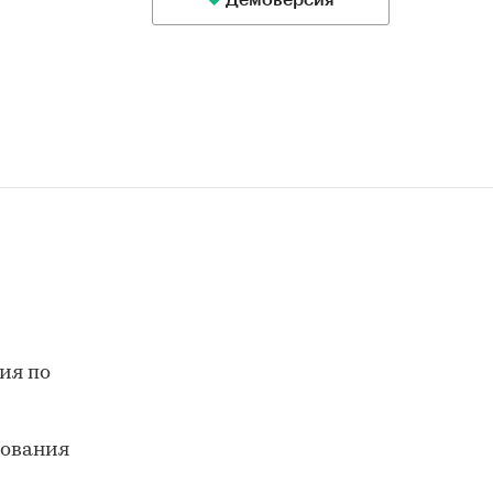
Демоверсия
ия по
дования