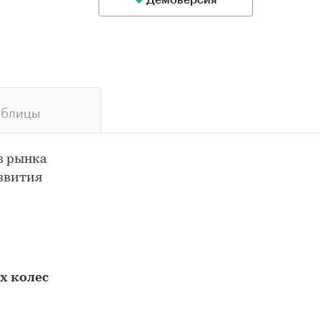
Демоверсия
аблицы
з рынка
азвития
х колес