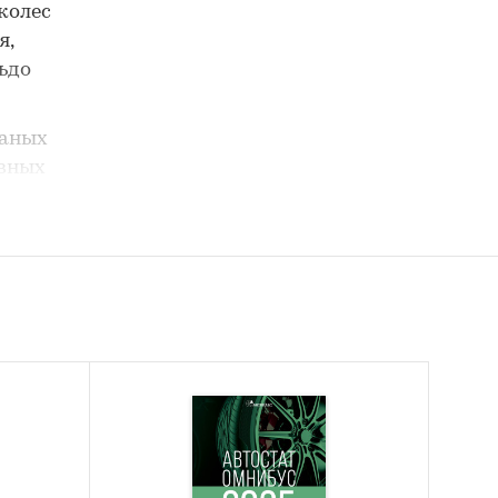
колес
я,
ьдо
таных
овных
ных
овых
сть
ния, в
 РФ.
лес,