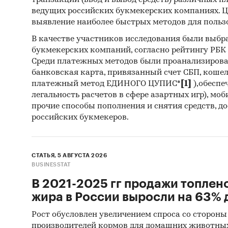
транзакций (ввод и вывод средств) различных п
Выдержк
ведущих российских букмекерских компаниях. Ц
выявление наиболее быстрых методов для польз
Объе
выра
В качестве участников исследования были выбр
импо
букмекерских компаний, согласно рейтингу РБК htt
Среди платежных методов были проанализиров
преды
банковская карта, привязанный счет СБП, коше
Объе
платежный метод ЕДИНОГО ЦУПИС*
[1]
),обеспе
выра
легальность расчетов в сфере азартных игр), мо
прочие способы пополнения и снятия средств, д
импор
российских букмекеров.
пока
В 20
нату
СТАТЬЯ, 5 АВГУСТА 2026
BUSINESSTAT
Объе
В 2021-2025 гг продажи топлен
выраж
жира в России выросли на 63% д
Рост обусловлен увеличением спроса со стороны
производителей кормов для домашних животны
2. Осн