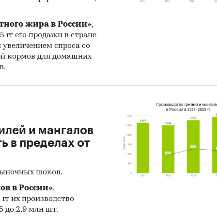
тного жира в России»
,
е основных параметров рынка цельнокатаных ко
25 гг его продажи в стране
и динамика рынка, баланс спроса и предложения,
н увеличением спроса со
ей кормов для домашних
а основных показателей, соотношение импорта и
в.
кого производства, сальдо торгового баланса).
и из исследования по основным параметрам рын
илей и мангалов
м рынка цельнокатаных колес в России составил ***
 в пределах от
 В следующем году этот показатель составил *** тыс.
ившись на ***% по сравнению с предыдущим годом
рыночных шоков.
м рынка цельнокатаных колес в России в стоимос
ов в России»
,
ении в 2024 году составил *** млрд руб.
5 гг их производство
м рынка цельнокатаных колес в России в доллара
 до 2,9 млн шт.