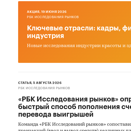
AКЦИЯ, 19 ИЮНЯ 2026
РБК ИССЛЕДОВАНИЯ РЫНКОВ
Ключевые отрасли: кадры, фи
1. Имп
индустрия
колес:
Новые исследования индустрии красоты и з
Определ
цельнок
по вида
и по фе
СТАТЬЯ, 5 АВГУСТА 2026
РБК ИССЛЕДОВАНИЯ РЫНКОВ
Анализ 
оценка 
«РБК Исследования рынков» оп
доллара
быстрый способ пополнения сч
перевода выигрышей
Команда «РБК Исследований рынков» сопостави