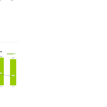
лес
ка:
 тыс.
 тонн.,
.
тном
х США