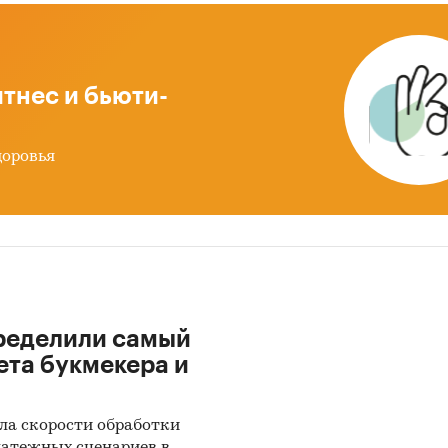
тнес и бьюти-
ортно-экспортные операции на рынке цельнок
доровья
ение объема и динамики импорта и экспорта
атаных колес в стоимостном и натуральном выра
м, по странам отправления/назначения, в целом п
деральным округам и регионам РФ.
импортных и экспортных цен цельнокатаных колес
зависимости объемов импорта (экспорта) от курса
ределили самый
 США и средних цен импорта (экспорта).
ета букмекера и
ла скорости обработки