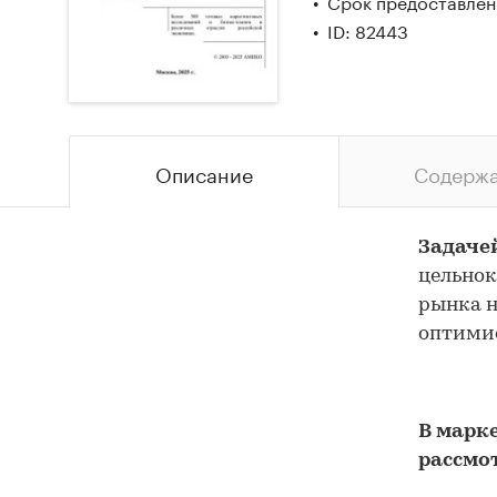
Срок предоставлени
ID: 82443
Описание
Содерж
Задаче
цельнок
рынка н
оптими
В марк
рассмо