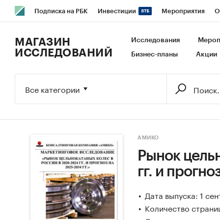
Подписка на РБК
Инвестиции
Мероприятия
О
РБК Образование
РБК Курсы
РБК Life
Тренды
В
МАГАЗИН
Исследования
Мероп
ИССЛЕДОВАНИЙ
Бизнес-планы
Акции
Исследования
Кредитные рейтинги
Франшизы
Га
Экономика
Бизнес
Технологии и медиа
Финансы
Все категории
АМИКО
Рынок цельн
гг. и прогно
Дата выпуска: 1 се
Количество страниц