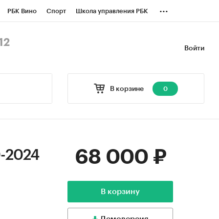
...
РБК Вино
Спорт
Школа управления РБК
БК Бизнес-среда
Дискуссионный клуб
12
Войти
оверка контрагентов
Политика
В корзине
0
68 000 ₽
0-2024
В корзину