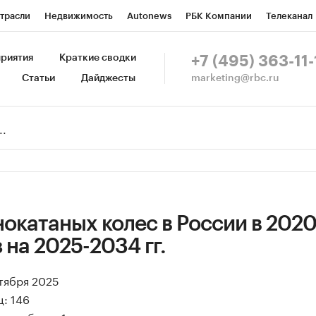
трасли
Недвижимость
Autonews
РБК Компании
Телеканал
изионеры
Национальные проекты
Город
Стиль
Крипто
Р
риятия
Краткие сводки
+7 (495) 363-11-
marketing@rbc.ru
Статьи
Дайджесты
зета
Спецпроекты СПб
Конференции СПб
Спецпроекты
Пр
Рынок наличной валюты
окатаных колес в России в 202
з на 2025-2034 гг.
нтября 2025
: 146