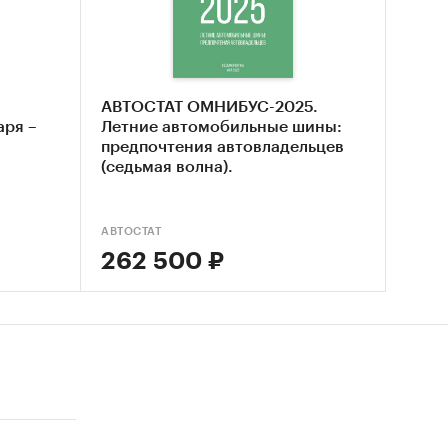
рса
е по
ыль от
АВТОСТАТ ОМНИБУС-2025.
аря –
Летние автомобильные шины:
предпочтения автовладельцев
плата).
(седьмая волна).
АВТОСТАТ
262 500 ₽
колес в