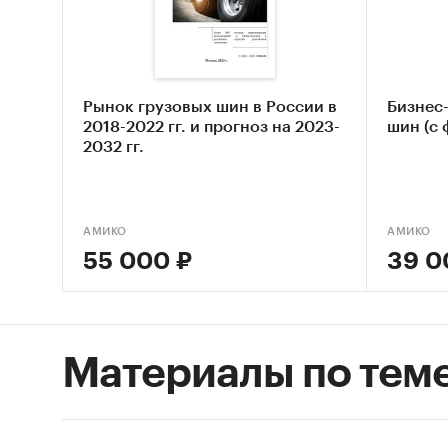
оцен
долл
Прив
года
Рынок грузовых шин в России в
Бизнес
2018-2022 гг. и прогноз на 2023-
шин (с
прод
2032 гг.
числ
Прог
нега
АМИКО
АМИКО
55 000 ₽
39 0
В иссле
показат
России:
Материалы по тем
АО «
АО «