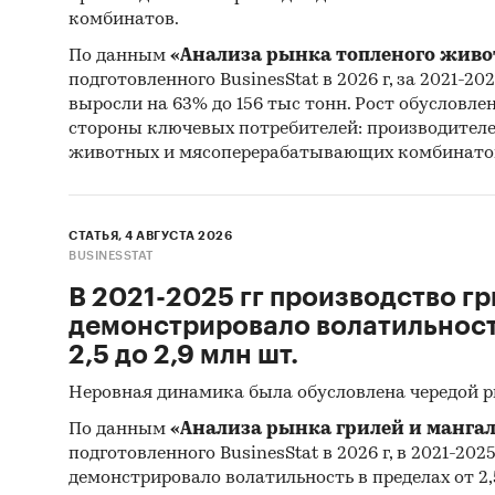
комбинатов.
колес.
По данным
«Анализа рынка топленого живо
Описани
подготовленного BusinesStat в 2026 г, за 2021-20
(объем 
выросли на 63% до 156 тыс тонн. Рост обусловле
стороны ключевых потребителей: производител
динамик
животных и мясоперерабатывающих комбинато
российс
СТАТЬЯ, 4 АВГУСТА 2026
Выдержк
BUSINESSTAT
В 2021-2025 гг производство гр
Объе
демонстрировало волатильность
тонн.
2,5 до 2,9 млн шт.
сниз
Неровная динамика была обусловлена чередой 
Объе
По данным
«Анализа рынка грилей и мангал
выраж
подготовленного BusinesStat в 2026 г, в 2021-202
Объе
демонстрировало волатильность в пределах от 2,5