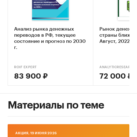
коммерческие директора компаний,
работающие в сфере денежных переводов;
частные инвесторы, планирующие
Анализ рынка денежных
Рынок денежны
приобрести акции предприятий,
переводов в РФ, текущее
страны ближне
осуществляющих свою деятельность в сфере
состояние и прогноз по 2030
Август, 2022
денежных переводов.
г.
ROIF EXPERT
ANALYTICRESEARCH
83 900 ₽
72 000 ₽
Исследование проведено в ноябре-декабре
2020 года.
Объем отчета – 72 стр.
Материалы по теме
Отчет содержит 13 таблиц и 31 график.
Язык отчета – русский.
Категории:
AКЦИЯ, 19 ИЮНЯ 2026
Услуги для бизнеса
/
Банковские,