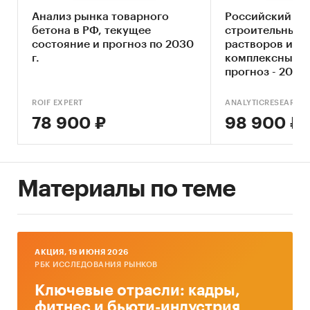
Мониторинг материалов российских
Анализ рынка товарного
Российский ры
бетона в РФ, текущее
строительных 
СМИ и Интернет, анализ баз данных
состояние и прогноз по 2030
растворов и бе
официальной статистики, экспертный
г.
комплексный а
опрос.
прогноз - 2024
Методы анализа данных
ROIF EXPERT
ANALYTICRESEARCH
Контент-анализ документов
78 900 ₽
98 900 ₽
Экстраполятивный анализ
Информационная база исследования
Материалы по теме
1. Базы публикаций в СМИ
2. Ресурсы сети Internet
3. Данные государственных ведомств
AКЦИЯ, 19 ИЮНЯ 2026
(ФТС РФ, ФСГС РФ (Росстат), МЭРТ РФ,
РБК ИССЛЕДОВАНИЯ РЫНКОВ
Минпромэнерго РФ)
Ключевые отрасли: кадры,
4. Результаты готовых исследований
фитнес и бьюти-индустрия