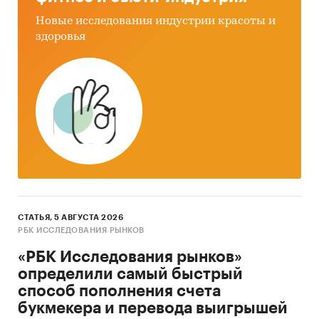
5. Материалы отраслевых учреждений
Новые исследования индустрии красоты и
здоровья
6. Материалы участников рынка
7. Базы данных ABARUS MR.
Категории:
Потребительские товары
/
...
/
Стройматериалы
/
Бетон
Россия
СТАТЬЯ, 5 АВГУСТА 2026
РБК ИССЛЕДОВАНИЯ РЫНКОВ
«РБК Исследования рынков»
определили самый быстрый
способ пополнения счета
букмекера и перевода выигрышей