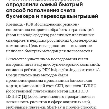
Категории:
Потребительские товары
/
...
/
определили самый быстрый
Отделочные материалы
/
Обои
способ пополнения счета
Россия
букмекера и перевода выигрышей
Команда «РБК Исследований рынков»
сопоставила скорости обработки транзакций
(ввод и вывод средств) различных платежных
сценариев в ведущих российских букмекерских
компаниях. Цель исследования — выявление
наиболее быстрых методов для пользователя
В качестве участников исследования были
выбраны пять ведущих букмекерских компаний,
согласно рейтингу РБК https://rating.sportrbc.ru/.
Среди платежных методов были
проанализированы привязанная банковская
карта, привязанный счет СБП, кошелек ЦУПИС
(собственный платежный метод ЕДИНОГО
ЦУПИС*
[1]
),обеспечивающего прозрачность и
легальность расчетов в сфере азартных игр),
мобильные платежи, SberPay и прочие способы