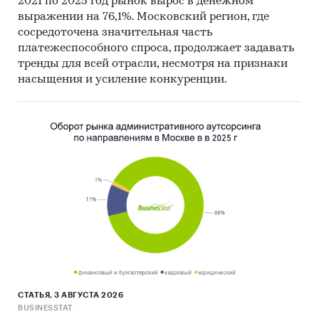
2021 по 2025 год рынок вырос в денежном
Отчет отражает мнение авторов и не является
выражении на 76,1%. Московский регион, где
сосредоточена значительная часть
инвестиционной рекомендацией
платежеспособного спроса, продолжает задавать
Категории:
Потребительские товары
/
...
/
тренды для всей отрасли, несмотря на признаки
Электротовары
/
Счетчики
насыщения и усиление конкуренции.
Россия
/
Центральный федеральный округ
/
Москва
Россия
/
Центральный федеральный округ
/
Московская область
СТАТЬЯ, 3 АВГУСТА 2026
BUSINESSTAT