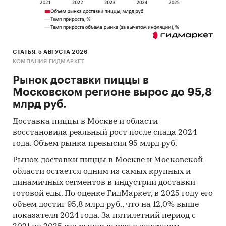
Отчетность эмитентов
Сайты компаний
Архивы СМИ
СТАТЬЯ, 5 АВГУСТА 2026
Региональные и федеральные СМИ
КОМПАНИЯ ГИДМАРКЕТ
Инсайдерские источники
Рынок доставки пиццы в
Московском регионе вырос до 95,8
Специализированные аналитические
млрд руб.
порталы
Доставка пиццы в Москве и области
Методы
восстановила реальный рост после спада 2024
Кабинетное исследование. Поиск и анализ
года. Объем рынка превысил 95 млрд руб.
информации из различных источников,
Рынок доставки пиццы в Москве и Московской
проведение расчетов. Статистика и
области остается одним из самых крупных и
аналитика.
динамичных сегментов в индустрии доставки
готовой еды. По оценке ГидМаркет, в 2025 году его
Прогноз ГидМаркет. Современные
объем достиг 95,8 млрд руб., что на 12,0% выше
статистические методы прогнозирования с
показателя 2024 года. За пятилетний период с
поправкой на мнение экспертов.