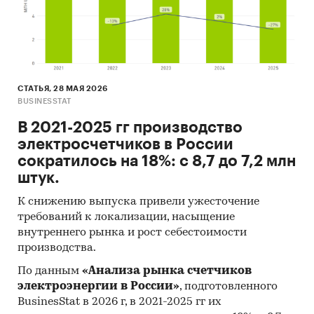
импортных поставок превышал внутреннее
производство в 2,9 раз, а сальдо торгового
баланса было отрицательное и составляло 1,1
млн.шт.
- Лучшие производственные показатели
СТАТЬЯ, 28 МАЯ 2026
демонстрирует г.Алматы с объемом выпуска
BUSINESSTAT
продукции, составляющим 384,2 тыс.шт
В 2021-2025 гг производство
продукции.
электросчетчиков в России
- Лидером по импортным поставкам в 2024 г.
сократилось на 18%: с 8,7 до 7,2 млн
является Россия (более 66%).
штук.
- Большую часть продукции казахстанских
экспортеров покупает Россия (более 87%).
К снижению выпуска привели ужесточение
требований к локализации, насыщение
Категории:
Потребительские товары
/
...
/
внутреннего рынка и рост себестоимости
Электротовары
/
Счетчики
производства.
Строительство и недвижимость
/
...
/
Электротовары
/
Счетчики
По данным
«Анализа рынка счетчиков
Газовые счетчики
электроэнергии в России»
, подготовленного
Счетчики жидкости
BusinesStat в 2026 г, в 2021-2025 гг их