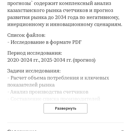
прогнозы` содержит комплексный анализ
казахстанского рынка счетчиков и прогноз
развития рынка до 2034 года по негативному,
инерционному и инновационному сценариям.
Список файлов:
- Исследование в формате PDF
Период исследования:
2020-2024 гг., 2025-2034 гг. (прогноз)
Задачи исследования:
- Расчет объема потребления и ключевых
показателей рынка
- Анализ производства счетчиков
- Составление списка производителей
- Анализ цен производителей счетчиков
Развернуть
- Анализ импорта и экспорта
- Формирование прогноза развития рынка