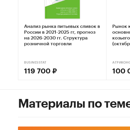
России.
10. Фак
молока 
Анализ рынка питьевых сливок в
Рынок 
России в 2021-2025 гг, прогноз
основн
11. Фак
на 2026-2030 гг. Структура
козьего
продукц
розничной торговли
(октябр
12. Фин
молока 
BUSINESSTAT
АГРИКОН
119 700 ₽
100 
13. Уро
14. Клю
стимули
Материалы по тем
Объект
Рынок м