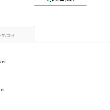
Демоверсия
ыпуски
а и
 и