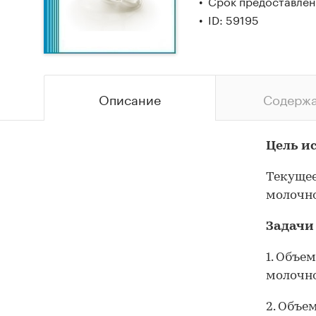
Срок предоставлени
ID: 59195
Описание
Содерж
Цель и
Текущее
молочно
Задачи
1. Объе
молочно
2. Объе