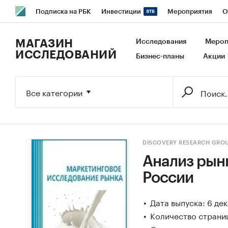
Подписка на РБК
Инвестиции
Мероприятия
О
РБК Образование
РБК Курсы
РБК Life
Тренды
В
МАГАЗИН
Исследования
Мероп
ИССЛЕДОВАНИЙ
Бизнес-планы
Акции
Исследования
Кредитные рейтинги
Франшизы
Га
Экономика
Бизнес
Технологии и медиа
Финансы
Все категории
DISCOVERY RESEARCH GRO
Анализ рын
России
Дата выпуска: 6 де
Количество страниц