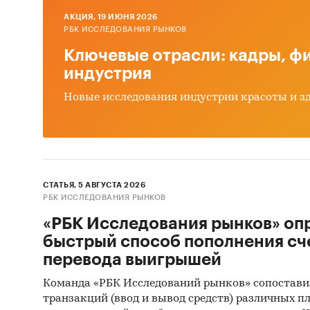
Метод 
AКЦИЯ, 19 ИЮНЯ 2026
РБК ИССЛЕДОВАНИЯ РЫНКОВ
Основны
Ключевые отрасли: кадры, фи
докумен
индустрия
В качес
Новые исследования индустрии красоты и з
называе
интервь
анализ 
доступ 
СТАТЬЯ, 5 АВГУСТА 2026
Контент
РБК ИССЛЕДОВАНИЯ РЫНКОВ
(кабине
«РБК Исследования рынков» оп
исследо
быстрый способ пополнения сч
рынке м
перевода выигрышей
показат
в будущ
Команда «РБК Исследований рынков» сопостави
транзакций (ввод и вывод средств) различных п
Метод 