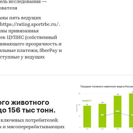
ель исследования —
ователя
 данных Федеральной Таможенной службы РФ, ФСГ
аны пять ведущих
).
ps://rating.sportrbc.ru/.
аны привязанная
иалы DataMonitor, EuroMonitor, Eurostat.
лек ЦУПИС (собственный
чивающего прозрачность и
тные и электронные деловые и специализированны
бильные платежи, SberPay и
, аналитические обзоры.
оступные у ведущих
рсы сети Интернет в России и мире.
ертные опросы.
риалы участников отечественного и мирового рын
ого животного
льтаты исследований маркетинговых и консалтинг
о 156 тыс тонн.
в.
 ключевых потребителей:
х и мясоперерабатывающих
риалы отраслевых учреждений и базы данных.