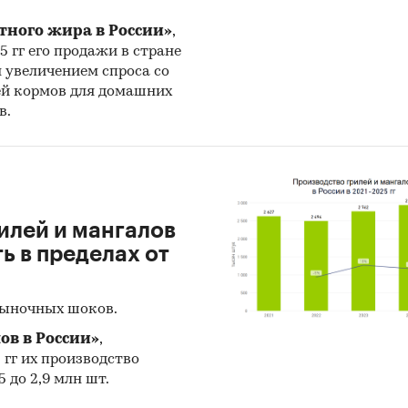
льтаты ценовых мониторингов.
тного жира в России»
,
25 гг его продажи в стране
ериалы и базы данных статистики ООН (United Nat
н увеличением спроса со
cs Division: Commodity Trade Statistics, Industrial C
ей кормов для домашних
cs, Food and Agriculture Organization и др.).
в.
ериалы Международного Валютного Фонда (Internat
y Fund).
ериалы Всемирного банка (World Bank).
илей и мангалов
 в пределах от
ериалы ВТО (World Trade Organization).
ериалы Организации экономического сотрудничес
рыночных шоков.
я (Organization for Economic Cooperation and Devel
ов в России»
,
риалы International Trade Centre.
5 гг их производство
 до 2,9 млн шт.
ериалы Index Mundi.