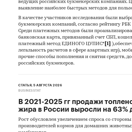
ведущих российских букмекерских компаниях. Ц
выявление наиболее быстрых методов для польз
1. Базы
В качестве участников исследования были выбр
(Росстат
букмекерских компаний, согласно рейтингу РБК htt
Среди платежных методов были проанализиров
2. Матер
банковская карта, привязанный счет СБП, коше
платежный метод ЕДИНОГО ЦУПИС*
[1]
),обеспе
3. Печа
легальность расчетов в сфере азартных игр), мо
издания
прочие способы пополнения и снятия средств, д
российских букмекеров.
4. Ресу
5. Эксп
СТАТЬЯ, 5 АВГУСТА 2026
BUSINESSTAT
6. Мате
В 2021-2025 гг продажи топлен
7. Резу
жира в России выросли на 63% д
агентст
Рост обусловлен увеличением спроса со стороны
производителей кормов для домашних животны
8. Мате