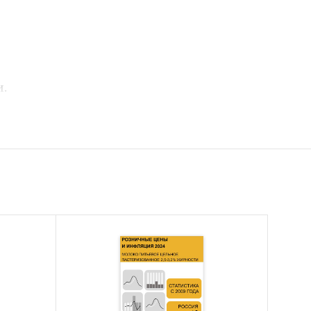
и.
рта)
 рынка
ии в