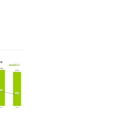
ions
ommodity
ional
тва и
opment).