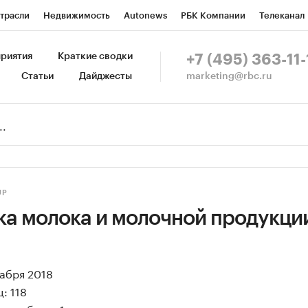
трасли
Недвижимость
Autonews
РБК Компании
Телеканал
изионеры
Национальные проекты
Город
Стиль
Крипто
Р
риятия
Краткие сводки
+7 (495) 363-11-
marketing@rbc.ru
Статьи
Дайджесты
зета
Спецпроекты СПб
Конференции СПб
Спецпроекты
Пр
Рынок наличной валюты
UP
ка молока и молочной продукции
кабря 2018
: 118