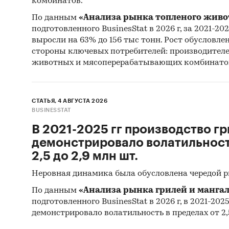
комбинатов.
9. Резу
По данным
«Анализа рынка топленого живо
подготовленного BusinesStat в 2026 г, за 2021-20
10. Мат
выросли на 63% до 156 тыс тонн. Рост обусловле
Statisti
стороны ключевых потребителей: производител
Statisti
животных и мясоперерабатывающих комбинато
11. Мат
Monetar
СТАТЬЯ, 4 АВГУСТА 2026
BUSINESSTAT
12. Мат
В 2021-2025 гг производство гр
демонстрировало волатильность
13. Мат
2,5 до 2,9 млн шт.
14. Мат
Неровная динамика была обусловлена чередой 
развити
По данным
«Анализа рынка грилей и мангал
15. Мате
подготовленного BusinesStat в 2026 г, в 2021-202
демонстрировало волатильность в пределах от 2,5
16. Мат