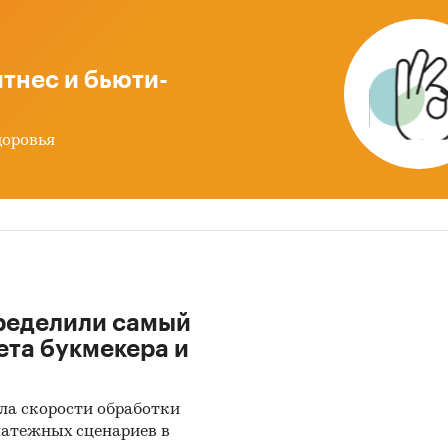
сбора и анализа данных
м методом сбора данных является мониторинг
тнес и бьюти-
тов.
тве основных методов анализа данных выступают 
доровья
мые (1) Традиционный (качественный) контент-а
ю и документов и (2) Квантитативный (количест
с применением пакетов программ, к которым име
наше агентство.
-анализ выполняется в рамках проведения Desk R
тное исследование). В общем виде целью кабинетн
ределили самый
вания является проанализировать ситуацию на
ета букмекера и
олока и молочной продукции и получить (рассчит
ели, характеризующие его состояние в настоящее 
ем.
ла скорости обработки
латежных сценариев в
анализа данных