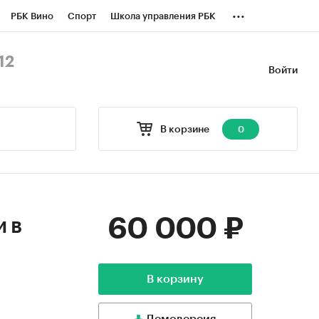
...
РБК Вино
Спорт
Школа управления РБК
БК Бизнес-среда
Дискуссионный клуб
12
Войти
оверка контрагентов
Политика
В корзине
0
60 000 ₽
 в
В корзину