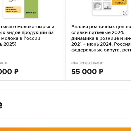
торы, определяющие текущее состояние и развити
и молочной продукции в России.
козьего молока-сырья и
Анализ розничных цен н
ых видов продукции из
сливки питьевые 2024:
торы, препятствующие росту рынка молока и моло
 молока в России
динамика в рознице и и
ии в России.
ь 2025)
2021 – июнь 2024. Россия
федеральные округа, ре
ансово-хозяйственная деятельность участников р
и молочной продукции в России.
САЛТ
ЭКСПРЕСС-ОБЗОР
000 ₽
55 000 ₽
вень цен на рынке молока и молочной продукции в 
чевые элементы государственной программы по
рованию рынка молока и молочной продукции в 
е
 исследования
олока и молочной продукции в России.