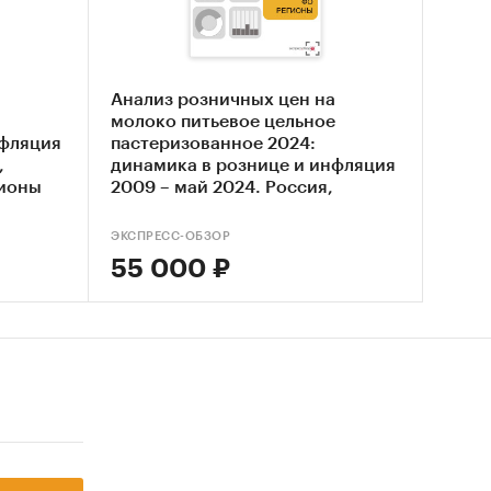
е рынка
а
Анализ розничных цен на
молоко питьевое цельное
чной
нфляция
пастеризованное 2024:
,
динамика в рознице и инфляция
гионы
2009 – май 2024. Россия,
ынка
федеральные округа, регионы
ЭКСПРЕСС-ОБЗОР
55 000 ₽
России.
России