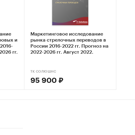
урга.
дителя
т-
ание
Маркетинговое исследование
ровых и
рынка стрелочных переводов в
жной
2016-
России 2016-2022 гг. Прогноз на
2026 гг.
2022-2026 гг. Август 2022.
нии
ТК СОЛЮШНС
95 900 ₽
оз на
 для
ектив
ев