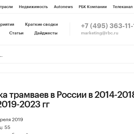
трасли
Недвижимость
Autonews
РБК Компании
Телеканал
изионеры
Национальные проекты
Город
Стиль
Крипто
Р
риятия
Краткие сводки
+7 (495) 363-11-
marketing@rbc.ru
Статьи
Дайджесты
зета
Спецпроекты СПб
Конференции СПб
Спецпроекты
Пр
Рынок наличной валюты
а трамваев в России в 2014-2018
2019-2023 гг
преля 2019
ц: 55