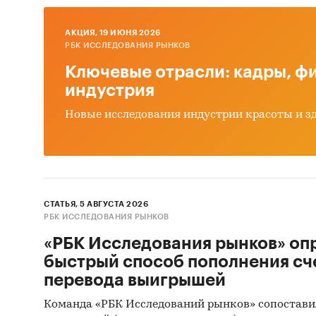
Прод
AКЦИЯ, 19 ИЮНЯ 2026
Инфр
РБК ИССЛЕДОВАНИЯ РЫНКОВ
Прои
Ключевые отрасли: кадры, фи
индустрия
Эксп
Новые исследования индустрии красоты и з
Привед
трамва
Busines
обзоры 
СТАТЬЯ, 5 АВГУСТА 2026
В обзо
РБК ИССЛЕДОВАНИЯ РЫНКОВ
экспор
«РБК Исследования рынков» оп
крупне
быстрый способ пополнения сч
россий
перевода выигрышей
постав
Команда «РБК Исследований рынков» сопостави