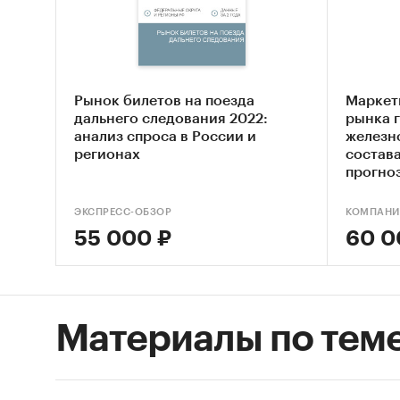
модерни
При это
поспосо
– свои 
Рынок билетов на поезда
Маркет
Петербу
дальнего следования 2022:
рынка 
текущий
анализ спроса в России и
железн
регионах
состава
состав 
прогноз
«Чижик»
трамвай
ЭКСПРЕСС-ОБЗОР
КОМПАНИ
55 000 ₽
60 0
«Анализ
2019-20
понима
его раз
Материалы по тем
Экон
Бала