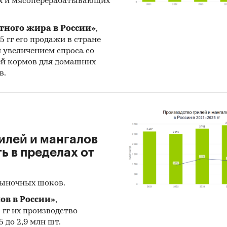
х и мясоперерабатывающих
и:
Промышленность
/
...
/
Автомобилестроение
/
Автобусы и
тного жира в России»
,
усы
25 гг его продажи в стране
т и логистика
/
Железнодорожный транспорт
н увеличением спроса со
ей кормов для домашних
в.
илей и мангалов
 в пределах от
рыночных шоков.
ов в России»
,
5 гг их производство
 до 2,9 млн шт.