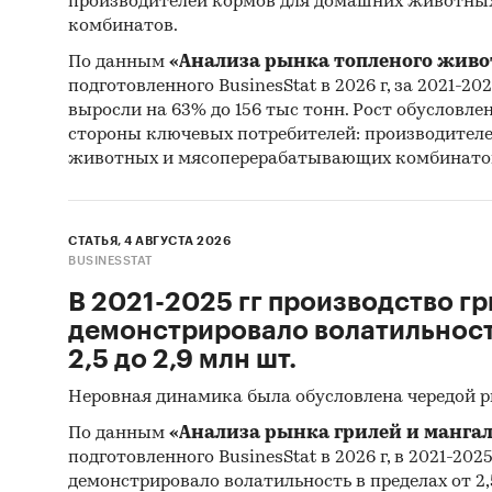
производителей кормов для домашних животны
комбинатов.
Категори
По данным
«Анализа рынка топленого живо
троллейб
подготовленного BusinesStat в 2026 г, за 2021-20
Транспор
выросли на 63% до 156 тыс тонн. Рост обусловле
Россия
стороны ключевых потребителей: производител
животных и мясоперерабатывающих комбинато
СТАТЬЯ, 4 АВГУСТА 2026
BUSINESSTAT
В 2021-2025 гг производство гр
демонстрировало волатильность
2,5 до 2,9 млн шт.
Неровная динамика была обусловлена чередой 
По данным
«Анализа рынка грилей и мангал
подготовленного BusinesStat в 2026 г, в 2021-202
демонстрировало волатильность в пределах от 2,5