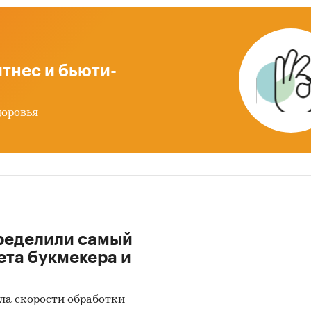
ажи и средние цены трамваев
аструктура, эксплуатация трамваев
зводство и цены производителей
тнес и бьюти-
орт и импорт трамваев
доровья
ены данные по крупнейшим производителям
ев.
Stat готовит обзор мирового рынка трамваев, а та
рынков СНГ, ЕС и отдельных стран мира.
ре представлены рейтинги крупнейших импорт
теров трамваев. Также представлен рейтинг
ределили самый
йших зарубежных компаний-получателей
ета букмекера и
ских трамваев и рейтинг крупнейших зарубе
щиков трамваев на российский рынок.
ла скорости обработки