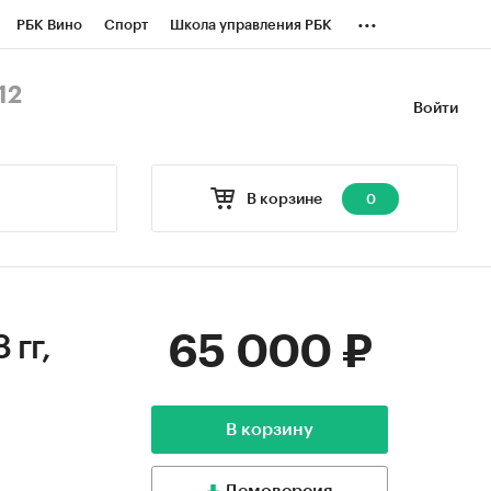
...
РБК Вино
Спорт
Школа управления РБК
БК Бизнес-среда
Дискуссионный клуб
12
Войти
оверка контрагентов
Политика
В корзине
0
65 000 ₽
 гг,
В корзину