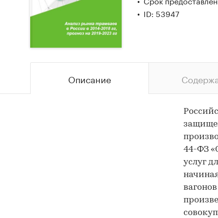
Срок предоставлени
ID: 53947
Описание
Содерж
Российс
защище
произво
44-ФЗ «
услуг д
начиная
вагонов
произве
совокуп