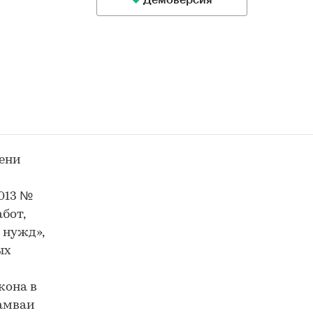
Демоверсия
пени
013 №
бот,
 нужд»,
ых
кона в
рамваи