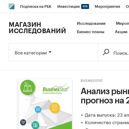
Подписка на РБК
Инвестиции
Мероприятия
О
РБК Образование
РБК Курсы
РБК Life
Тренды
В
МАГАЗИН
Исследования
Мероп
ИССЛЕДОВАНИЙ
Бизнес-планы
Акции
Исследования
Кредитные рейтинги
Франшизы
Га
Экономика
Бизнес
Технологии и медиа
Финансы
Все категории
BUSINESSTAT
Анализ рынк
прогноз на 
Дата выпуска: 23 а
Количество страни