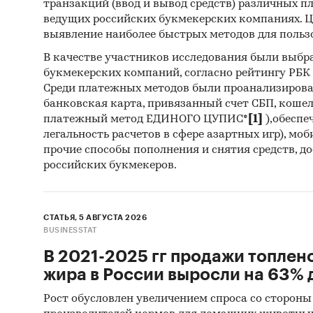
При по
транзакций (ввод и вывод средств) различных п
ведущих российских букмекерских компаниях. Ц
статис
выявление наиболее быстрых методов для польз
Феде
В качестве участников исследования были выбр
букмекерских компаний, согласно рейтингу РБК htt
Мини
Среди платежных методов были проанализиров
Мини
банковская карта, привязанный счет СБП, коше
платежный метод ЕДИНОГО ЦУПИС*
[1]
),обеспе
Феде
легальность расчетов в сфере азартных игр), мо
прочие способы пополнения и снятия средств, д
Феде
российских букмекеров.
Тамо
Всем
СТАТЬЯ, 5 АВГУСТА 2026
Наряду
BUSINESSTAT
резуль
В 2021-2025 гг продажи топлен
жира в России выросли на 63% д
Ауди
Рост обусловлен увеличением спроса со стороны
Опро