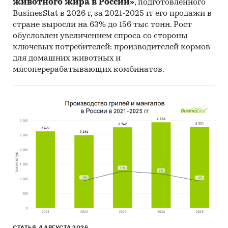
Источник: TK Solutions
животного жира в России»
, подготовленного
BusinesStat в 2026 г, за 2021-2025 гг его продажи в
Категории:
Транспорт и логистика
/
стране выросли на 63% до 156 тыс тонн. Рост
Железнодорожный транспорт
обусловлен увеличением спроса со стороны
Россия
ключевых потребителей: производителей кормов
Транспорт и логистика
/
Железнодорожный
для домашних животных и
транспорт
/
Тепловоз
мясоперерабатывающих комбинатов.
СТАТЬЯ, 4 АВГУСТА 2026