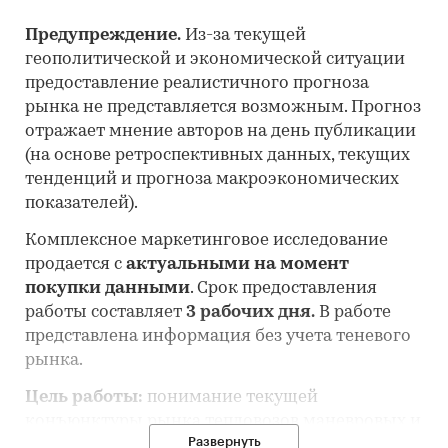
Предупреждение.
Из-за текущей
геополитической и экономической ситуации
предоставление реалистичного прогноза
рынка не представляется возможным. Прогноз
отражает мнение авторов на день публикации
(на основе ретроспективных данных, текущих
тенденций и прогноза макроэкономических
показателей).
Комплексное маркетинговое исследование
продается с
актуальными на момент
покупки данными
. Срок предоставления
работы составляет
3 рабочих дня.
В работе
представлена информация без учета теневого
рынка.
Цель работы:
понимание текущей
конъюнктуры рынка тепловозов маневровых и
Развернуть
промышленных и оценка перспектив его