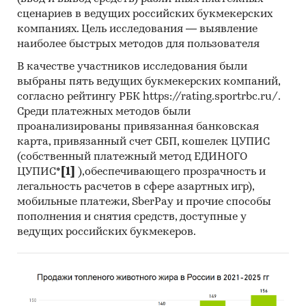
сценариев в ведущих российских букмекерских
выгрузки могут быть скорректированы по
компаниях. Цель исследования — выявление
запросу заказчика.
наиболее быстрых методов для пользователя
Профили крупнейших производителей
В качестве участников исследования были
тепловозов маневровых и промышленных
выбраны пять ведущих букмекерских компаний,
согласно рейтингу РБК https://rating.sportrbc.ru/.
В работе представлены профили крупнейших
Среди платежных методов были
компаний-производителей тепловозов
проанализированы привязанная банковская
маневровых и промышленных.
карта, привязанный счет СБП, кошелек ЦУПИС
Профили компаний показывают информацию
(собственный платежный метод ЕДИНОГО
ЦУПИС*
[1]
),обеспечивающего прозрачность и
о динамике финансовых показателей
легальность расчетов в сфере азартных игр),
компаний, актуальную контактную
мобильные платежи, SberPay и прочие способы
информацию, основных учредителей и т.д.
пополнения и снятия средств, доступные у
Cредние цены производителей
ведущих российских букмекеров.
Предствлены месячные данные о ценах
производителей на следующие виды
продукции: