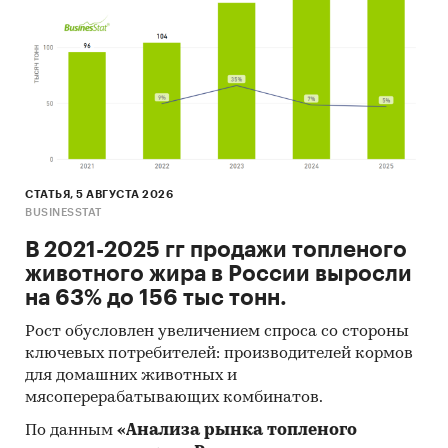
Тепловозы маневровые и промышленные
Доступна статистическая информация
до
июля 2024 года
.
Прогноз развития рынка тепловозов
маневровых и промышленных
СТАТЬЯ, 5 АВГУСТА 2026
Составлен прогноз развития рынка тепловозов
BUSINESSTAT
маневровых и промышленных (производства,
В 2021-2025 гг продажи топленого
импорта, экспорта и объема рынка) на
2025-
животного жира в России выросли
2029 гг.
на основе ретроспективных данных с
на 63% до 156 тыс тонн.
поправкой на мнения экспертов,
макроэкономические тренды, изменения в
Рост обусловлен увеличением спроса со стороны
ключевых потребителей: производителей кормов
регулировании отрасли и т.д.
для домашних животных и
Фактическое количество страниц может
мясоперерабатывающих комбинатов.
отличаться от указанного.
По данным
«Анализа рынка топленого