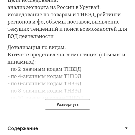
Цели исследования:
анализ экспорта из России в Уругвай,
исследование по товарам и ТНВЭД, рейтинги
регионов и фо, объемы поставок, выявление
текущих тенденций и поиск возможностей для
ВЭД деятельности
Детализация по видам:
В отчете представлена сегментация (объемы и
динамика):
- по 2-значным кодам ТНВЭД
- по 4-значным кодам ТНВЭД
- по 6-значным кодам ТНВЭД
- по 8-значным кодам ТНВЭД
- по 10-значным кодам ТНВЭД
Развернуть
Исследование отвечает на вопросы:
- В какие месяцы упали или выросли объемы
экспорта из России в Уругвай?
Содержание
- Какие регионы стали закупать больше