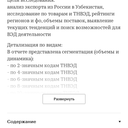
Цели исследования:
анализ экспорта из России в Узбекистан,
исследование по товарам и ТНВЭД, рейтинги
регионов и фо, объемы поставок, выявление
текущих тенденций и поиск возможностей для
ВЭД деятельности
Детализация по видам:
В отчете представлена сегментация (объемы и
динамика):
- по 2-значным кодам ТНВЭД
- по 4-значным кодам ТНВЭД
- по 6-значным кодам ТНВЭД
- по 8-значным кодам ТНВЭД
- по 10-значным кодам ТНВЭД
Развернуть
Исследование отвечает на вопросы:
- В какие месяцы упали или выросли объемы
экспорта из России в Узбекистан?
Содержание
- Какие регионы стали закупать больше