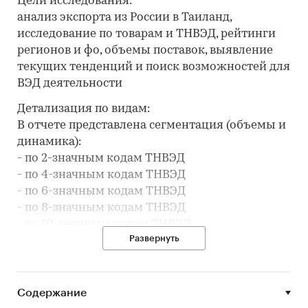
Цели исследования:
анализ экспорта из России в Таиланд,
исследование по товарам и ТНВЭД, рейтинги
регионов и фо, объемы поставок, выявление
текущих тенденций и поиск возможностей для
ВЭД деятельности
Детализация по видам:
В отчете представлена сегментация (объемы и
динамика):
- по 2-значным кодам ТНВЭД
- по 4-значным кодам ТНВЭД
- по 6-значным кодам ТНВЭД
- по 8-значным кодам ТНВЭД
- по 10-значным кодам ТНВЭД
Развернуть
Исследование отвечает на вопросы:
- В какие месяцы упали или выросли объемы
экспорта из России в Таиланд?
Содержание
- Какие регионы стали закупать больше