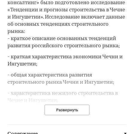
консалтинг» было подготовлено исследование
«Тенденции и прогнозы строительства в Чечне
и Ингушетии». Исследование включает данные
об основных тенденциях строительного
рынка:
- краткое описание основанных тенденций
развития российского строительного рынка;
- краткая характеристика экономики Чечни и
Ингушетии;
- общая характеристика развития
строительного рынка Чечни и Ингушетии;
- характеристика нежилого строительства в
Чечне и Ингушетии;
Развернуть
- характеристика жилищного строительства в
Чечне и Ингушетии;
- строительная активность в Чечне и
Содержание