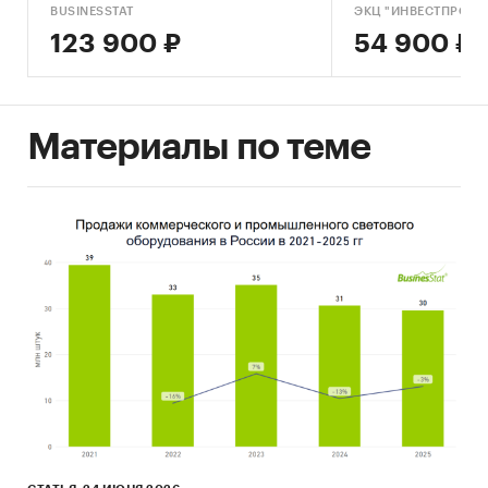
Категории:
Строительство и недвижимость
/
BUSINESSTAT
ЭКЦ "ИНВЕСТПРОЕК
Строительство
123 900 ₽
54 900 ₽
Россия
/
Дальневосточный федеральный
округ
/
Камчатский край
Материалы по теме