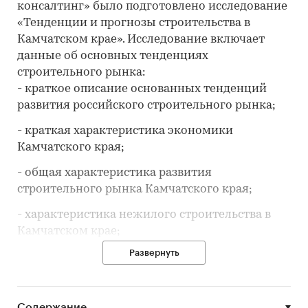
консалтинг» было подготовлено исследование
«Тенденции и прогнозы строительства в
Камчатском крае». Исследование включает
данные об основных тенденциях
строительного рынка:
- краткое описание основанных тенденций
развития российского строительного рынка;
- краткая характеристика экономики
Камчатского края;
- общая характеристика развития
строительного рынка Камчатского края;
- характеристика нежилого строительства в
Камчатском крае;
Развернуть
- характеристика жилищного строительства в
Камчатском крае;
- строительная активность в Камчатском крае
Содержание