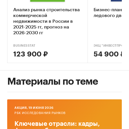
развития на средне- и долгосрочную
Анализ рынка строительства
Бизнес-план ст
перспективу.
коммерческой
ледового двор
Регион исследования:
Южный и Северо-
недвижимости в России в
Кавказский федеральные округа и входящие в
2021-2025 гг, прогноз на
них регионы.
2026-2030 гг
Объем и структура отчета.
Аналитический
BUSINESSTAT
ЭКЦ "ИНВЕСТПРОЕК
отчет по исследованию состоит из 4 разделов,
123 900 ₽
54 900 ₽
общим объемом 52 страницы; иллюстрирован
19 таблицами, 19 диаграммами.
Категории:
Строительство и недвижимость
/
Строительство
Материалы по теме
Россия
AКЦИЯ, 19 ИЮНЯ 2026
РБК ИССЛЕДОВАНИЯ РЫНКОВ
Ключевые отрасли: кадры,