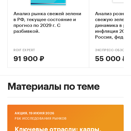
Москвы и Санкт-Петербурга в период 27.11-
07.12.2021 г.
Анализ рынка свежей зелени
Анализ рознич
в РФ, текущее состояние и
свежую зелень 
прогноз по 2029 г. С
динамика в ро
разбивкой.
инфляция 2021 
Вторичные данные:
Россия, федера
регионы
данные Федеральной службы
ROIF EXPERT
ЭКСПРЕСС-ОБЗОР
государственной статистики России (ФСГС
91 900 ₽
55 000 ₽
РФ),
данные Федеральной таможенной службы
России (ФТС РФ),
Материалы по теме
данные общеделовых и
специализированных СМИ (печатная пресса,
электронные СМИ, федеральные и
региональные информационные агентства),
AКЦИЯ, 19 ИЮНЯ 2026
исследования специализированных
РБК ИССЛЕДОВАНИЯ РЫНКОВ
компаний и данные компаний-
Ключевые отрасли: кадры,