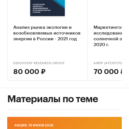
коммерческие директора компаний,
работающие в сфере рынка солнечной
энергетики;
частные инвесторы, планирующие
Анализ рынка экологии и
Маркетингово
приобрести акции предприятий,
возобновляемых источников
исследование 
осуществляющих свою деятельность в сфере
энергии в России - 2021 год
солнечной энер
рынка солнечной энергетики.
2020 г.
DISCOVERY RESEARCH GROUP
80 000 ₽
70 000 ₽
Исследование проведено в декабре 2019 года.
Объем отчета – 40 стр.
Материалы по теме
Отчет содержит 6 таблиц и 7 графиков.
Язык отчета – русский.
Категории:
Промышленность
/
...
/
Альтернативная энергетика
/
Солнечная
AКЦИЯ, 19 ИЮНЯ 2026