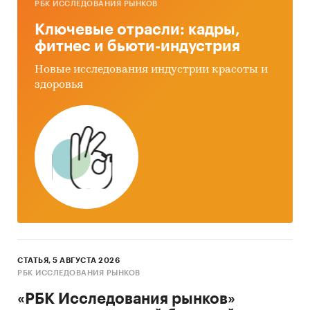
энергетика
РБК ИССЛЕДОВАНИЯ РЫНКОВ
Россия
Ключевые отрасли: кадры,
фитнес и бьюти-индустрия
Новые исследования индустрии красоты и
здоровья
СТАТЬЯ, 5 АВГУСТА 2026
РБК ИССЛЕДОВАНИЯ РЫНКОВ
«РБК Исследования рынков»